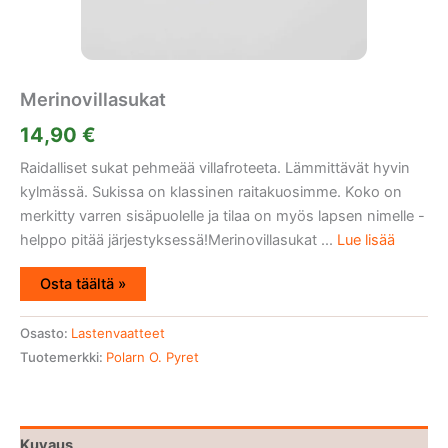
Merinovillasukat
14,90
€
Raidalliset sukat pehmeää villafroteeta. Lämmittävät hyvin
kylmässä. Sukissa on klassinen raitakuosimme. Koko on
merkitty varren sisäpuolelle ja tilaa on myös lapsen nimelle -
helppo pitää järjestyksessä!Merinovillasukat ...
Lue lisää
Osta täältä »
Osasto:
Lastenvaatteet
Tuotemerkki:
Polarn O. Pyret
Kuvaus