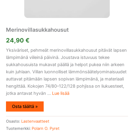
Merinovillasukkahousut
24,90
€
Yksiväriset, pehmeät merinovillasukkahousut pitävät lapsen
lämpimänä viileinä päivinä. Joustava istuvuus tekee
sukkahousuista mukavat päällä ja helpot pukea niin arkeen
kuin juhlaan. Villan luonnolliset lämmönsäätelyominaisuudet
auttavat pitämään lapsen sopivan lämpimänä, ja materiaali
hengittää. Kokojen 74/80–122/128 pohjissa on liukuesteet,
jotka antavat hyvän ...
Lue lisää
Osta täältä »
Osasto:
Lastenvaatteet
Tuotemerkki:
Polarn O. Pyret