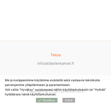
Tietoa
info(at)lastenkamari.fi
Me ja kumppanimme käytämme evästeitä sekä vastaavia tekniikoita
palvelujemme ylläpitämiseen ja parantamiseen.
Voit valita "Hyväksy" suostuessasi näihin käyttötarkoituksiin tai "Hylkää"
Copyright © 2026 Lastenkamari.fi
hylätäksesi nämä käyttötarkoitukset.
Hyväksy
Kiellä
Products