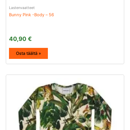
Lastenvaatteet
Bunny Pink -Body – 56
40,90
€
Osta täältä »