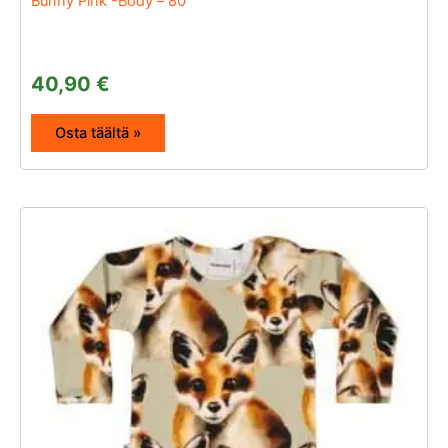
Bunny Pink -Body – 80
40,90
€
Osta täältä »