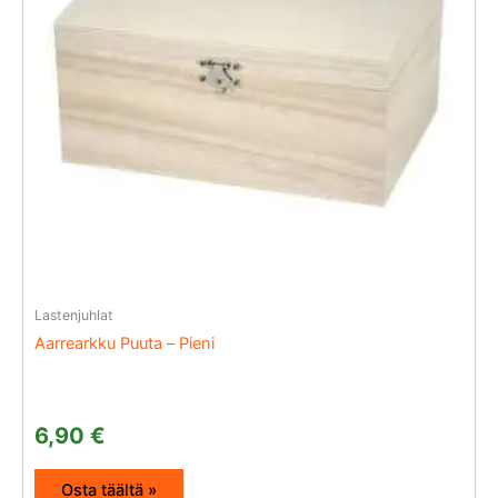
Lastenjuhlat
Aarrearkku Puuta – Pieni
6,90
€
Osta täältä »