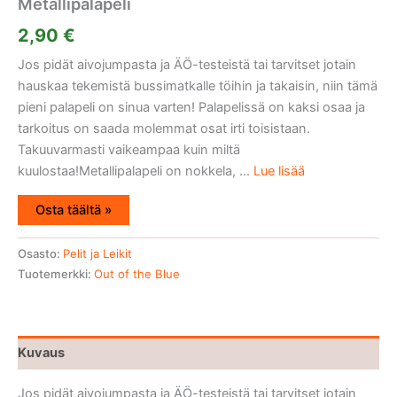
Metallipalapeli
2,90
€
Jos pidät aivojumpasta ja ÄÖ-testeistä tai tarvitset jotain
hauskaa tekemistä bussimatkalle töihin ja takaisin, niin tämä
pieni palapeli on sinua varten! Palapelissä on kaksi osaa ja
tarkoitus on saada molemmat osat irti toisistaan.
Takuuvarmasti vaikeampaa kuin miltä
kuulostaa!Metallipalapeli on nokkela, ...
Lue lisää
Osta täältä »
Osasto:
Pelit ja Leikit
Tuotemerkki:
Out of the Blue
Kuvaus
Jos pidät aivojumpasta ja ÄÖ-testeistä tai tarvitset jotain