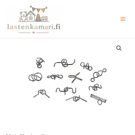
Siirry
sisältöön