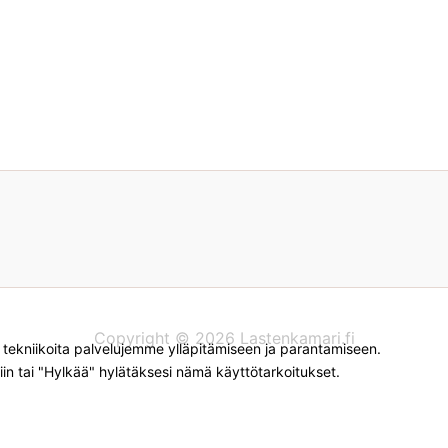
Copyright © 2026 Lastenkamari.fi
kniikoita palvelujemme ylläpitämiseen ja parantamiseen.
iin tai "Hylkää" hylätäksesi nämä käyttötarkoitukset.