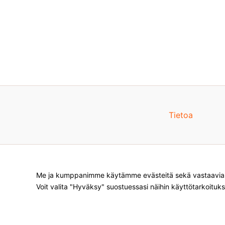
Tietoa
Me ja kumppanimme käytämme evästeitä sekä vastaavia te
Voit valita "Hyväksy" suostuessasi näihin käyttötarkoituks
Products
search