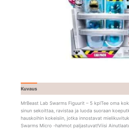
Kuvaus
MrBeast Lab Swarms Figuurit – 5 kplTee oma kokee
sinun sekoittaa, ravistaa ja luoda suoraan koeput
hauskoihin kokeisiin, jotka innostavat mielikuvitu
Swarms Micro -hahmot paljastuvat!Viisi Ainutlaatuis