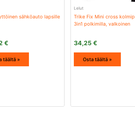
Lelut
ttöinen sähköauto lapsille
Trike Fix Mini cross kolmi
3in1 polkimilla, valkoinen
72
€
34,25
€
 täältä »
Osta täältä »