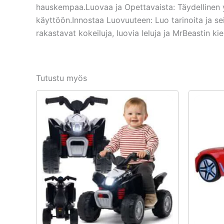
hauskempaa.Luovaa ja Opettavaista: Täydellinen yh
käyttöön.Innostaa Luovuuteen: Luo tarinoita ja sei
rakastavat kokeiluja, luovia leluja ja MrBeastin k
Tutustu myös