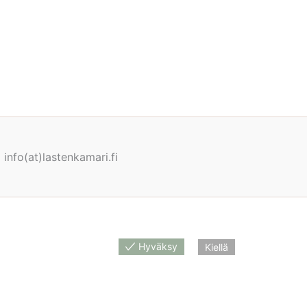
info(at)lastenkamari.fi
Hyväksy
Kiellä