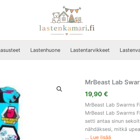
asusteet
Lastenhuone
Lastentarvikkeet
Lastenva
MrBeast Lab Swarm
19,90
€
MrBeast Lab Swarms Fig
MrBeast Lab Swarms Figu
setti antaa sinun sekoi
nähdäksesi, mitkä upea
...
Lue lisää