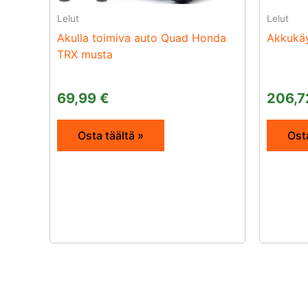
Lelut
Lelut
Akulla toimiva auto Quad Honda
Akkukäy
TRX musta
69,99
€
206,
Osta täältä »
Osta