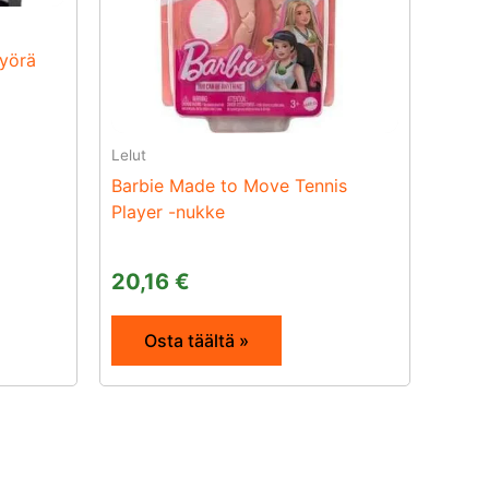
pyörä
Lelut
Barbie Made to Move Tennis
Player -nukke
20,16
€
Osta täältä »