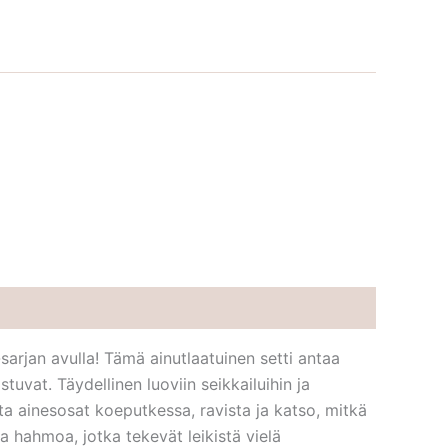
arjan avulla! Tämä ainutlaatuinen setti antaa
vat. Täydellinen luoviin seikkailuihin ja
ta ainesosat koeputkessa, ravista ja katso, mitkä
ta hahmoa, jotka tekevät leikistä vielä