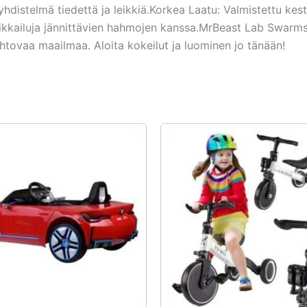
distelmä tiedettä ja leikkiä.Korkea Laatu: Valmistettu kest
kkailuja jännittävien hahmojen kanssa.MrBeast Lab Swarms Fi
iehtovaa maailmaa. Aloita kokeilut ja luominen jo tänään!