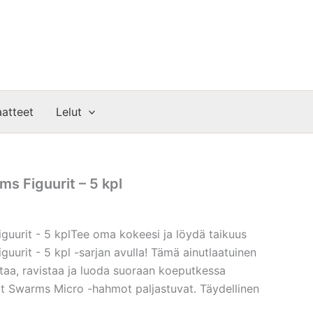
atteet
Lelut
s Figuurit – 5 kpl
uurit - 5 kplTee oma kokeesi ja löydä taikuus
urit - 5 kpl -sarjan avulla! Tämä ainutlaatuinen
ttaa, ravistaa ja luoda suoraan koeputkessa
t Swarms Micro -hahmot paljastuvat. Täydellinen