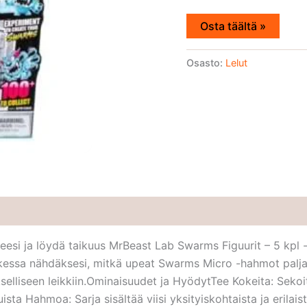
Osta täältä »
Osasto:
Lelut
si ja löydä taikuus MrBeast Lab Swarms Figuurit – 5 kpl -s
kessa nähdäksesi, mitkä upeat Swarms Micro -hahmot paljastu
kselliseen leikkiin.Ominaisuudet ja HyödytTee Kokeita: Sekoi
ta Hahmoa: Sarja sisältää viisi yksityiskohtaista ja erilais