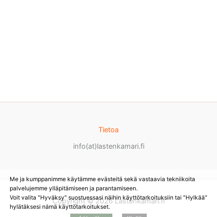
Tietoa
info(at)lastenkamari.fi
Me ja kumppanimme käytämme evästeitä sekä vastaavia tekniikoita
palvelujemme ylläpitämiseen ja parantamiseen.
Voit valita "Hyväksy" suostuessasi näihin käyttötarkoituksiin tai "Hylkää"
Copyright © 2026 Lastenkamari.fi
hylätäksesi nämä käyttötarkoitukset.