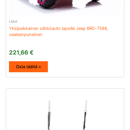
Lelut
Yksipaikkainen sähköauto lapsille Jeep BRD-7588,
vaaleanpunainen
221,66
€
Osta täältä »