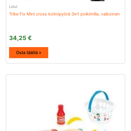
Lelut
Trike Fix Mini cross kolmipyörä 3in1 polkimilla, valkoinen
34,25
€
Osta täältä »