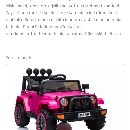
leikkikaveri, jossa on kirjailtu kasvot ja irrotettavat vaatteet.
Täydellinen roolileikkeihin ja seikkailuihin niin kotona kuin
matkalla. Suosittu nukke, joka innostaa lasta luomaan omia
tarinoita Peppi Pitkätossun värikkäässä
maailmassa.Tuotteentiedot ikäsuositus: 10kk+Mitat: 30 cm.
Tutustu myös