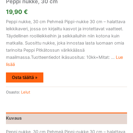
Peppi nukke, 30 cm
19,90
€
Peppi nukke, 30 cm Pehmeä Pippi-nukke 30 cm – halattava
leikkikaveri, jossa on kirjailtu kasvot ja irrotettavat vaatteet.
Täydellinen roolileikkeihin ja seikkailuihin niin kotona kuin
matkalla. Suosittu nukke, joka innostaa lasta luomaan omia
tarinoita Peppi Pitkätossun värikkäässä
maailmassa.Tuotteentiedot ikäsuositus: 10kk+Mitat: ...
Lue
lisää
Osta täältä »
Osasto:
Lelut
Kuvaus
Peppi nukke, 30 cm Pehmeä Pippi-nukke 30 cm – halattava