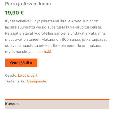
Piirrä ja Arvaa Junior
19,90
€
Kynät valmiiksi – nyt piirretään!Piirrä ja Arvaa Junior on
lapsille suunnattu versio suositusta kuva-arvoituspelistä.
Pelaajat piirtävät vuorotellen sanoja ja yrittävät arvata, mitä
muut ovat piirtäneet. Mukana on 600 sanaa, jotka tarjoavat
sopivasti haastetta eri-ikäisille – pienemmille on mukana
myös hauskoja ...
Lue lisää
Osta täältä »
Osasto:
Lelut ja pelit
Tuotemerkki:
Casagrande
Kuvaus