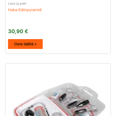
Lelut ja pelit
Haba Eläinpyramidi
30,90
€
Osta täältä »