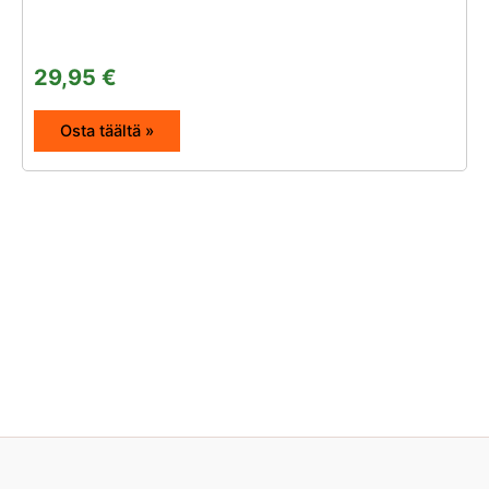
29,95
€
Osta täältä »