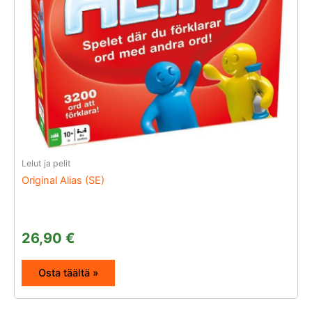
Lelut ja pelit
Original Alias (SE)
26,90
€
Osta täältä »