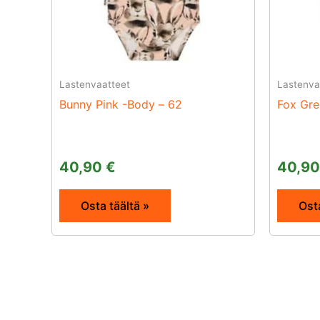
Lastenvaatteet
Lastenva
Bunny Pink -Body – 62
Fox Gre
40,90
€
40,9
Osta täältä »
Osta