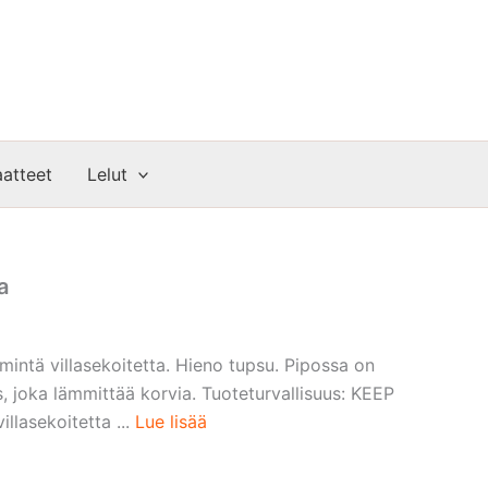
atteet
Lelut
a
intä villasekoitetta. Hieno tupsu. Pipossa on
, joka lämmittää korvia. Tuoteturvallisuus: KEEP
lasekoitetta ...
Lue lisää