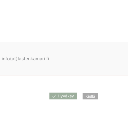
info(at)lastenkamari.fi
Hyväksy
Kiellä