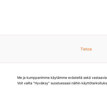
Tietoa
Me ja kumppanimme käytämme evästeitä sekä vastaavia te
Voit valita "Hyväksy" suostuessasi näihin käyttötarkoituks
Products
search