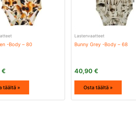
atteet
Lastenvaatteet
en -Body – 80
Bunny Grey -Body – 68
0
€
40,90
€
 täältä »
Osta täältä »