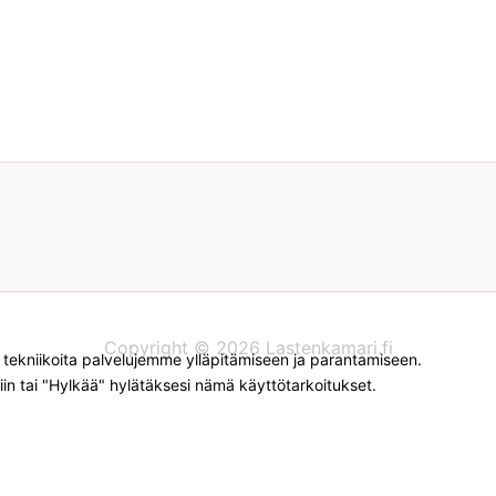
Copyright © 2026 Lastenkamari.fi
kniikoita palvelujemme ylläpitämiseen ja parantamiseen.
iin tai "Hylkää" hylätäksesi nämä käyttötarkoitukset.