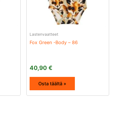
Lastenvaatteet
Fox Green -Body – 86
40,90
€
Osta täältä »