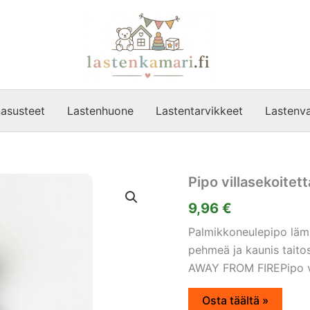
asusteet
Lastenhuone
Lastentarvikkeet
Lastenva
Pipo villasekoitett
9,96
€
Palmikkoneulepipo lämm
pehmeä ja kaunis taitos
AWAY FROM FIREPipo vil
Osta täältä »