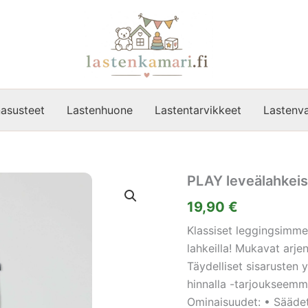
asusteet
Lastenhuone
Lastentarvikkeet
Lastenva
PLAY leveälahkeis
19,90
€
Klassiset leggingsimme
lahkeilla! Mukavat arje
Täydelliset sisarusten
hinnalla -tarjoukseemme
Ominaisuudet: • Säädet