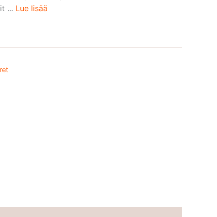
t ...
Lue lisää
ret