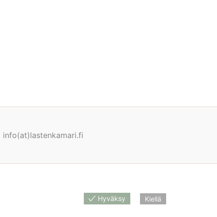
info(at)lastenkamari.fi
Hyväksy
Kiellä