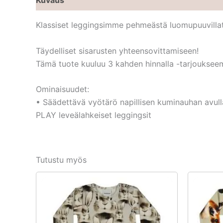
Klassiset leggingsimme pehmeästä luomupuuvillatri
Täydelliset sisarusten yhteensovittamiseen!
Tämä tuote kuuluu 3 kahden hinnalla -tarjoukseemm
Ominaisuudet:
• Säädettävä vyötärö napillisen kuminauhan avull
PLAY leveälahkeiset leggingsit
Tutustu myös