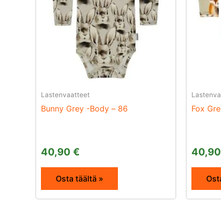
Lastenvaatteet
Lastenva
Bunny Grey -Body – 86
Fox Gre
40,90
€
40,9
Osta täältä »
Osta