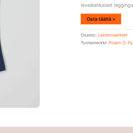
leveälahkeiset leggingsi
Osta täältä »
Osasto:
Lastenvaatteet
Tuotemerkki:
Polarn O. Py