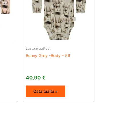
Lastenvaatteet
Bunny Grey -Body – 56
40,90
€
Osta täältä »