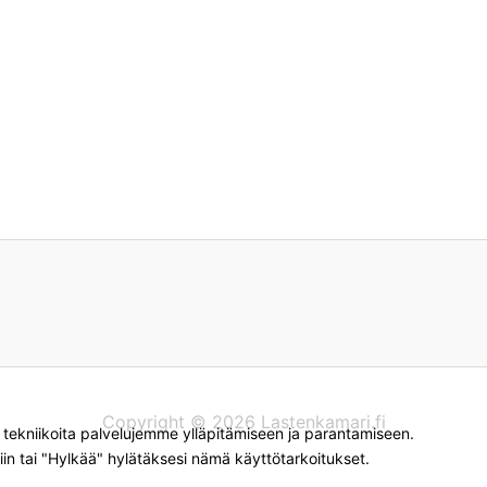
Copyright © 2026 Lastenkamari.fi
kniikoita palvelujemme ylläpitämiseen ja parantamiseen.
iin tai "Hylkää" hylätäksesi nämä käyttötarkoitukset.