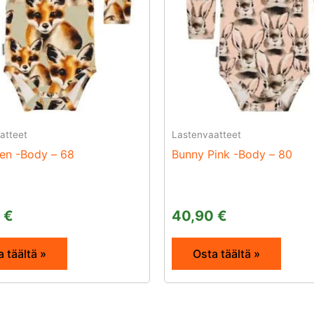
atteet
Lastenvaatteet
en -Body – 68
Bunny Pink -Body – 80
0
€
40,90
€
 täältä »
Osta täältä »