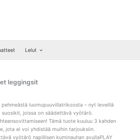
atteet
Lelut
et leggingsit
 pehmeästä luomupuuvillatrikoosta – nyt leveillä
n suosikit, joissa on säädettävä vyötärö.
 yhteensovittamiseen! Tämä tuote kuuluu 3 kahden
, jota ei voi yhdistää muihin tarjouksiin.
tävä vyötärö napillisen kuminauhan avullaPLAY