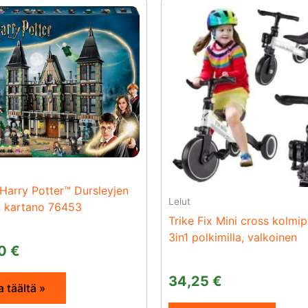
arry Potter™ Dursleyjen
Lelut
 kartano 76453
Trike Fix Mini cross kolmi
3in1 polkimilla, valkoinen
00
€
34,25
€
 täältä »