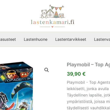
asusteet
Lastenhuone
Lastentarvikkeet
Lastenva
Playmobil – Top A
39,90
€
Playmobil - Top Agent
leikkisetti, jonka avull
Täydellinen lapsille, jo
ympäristöistä, joissa m
täydellisesti vauhdikkais