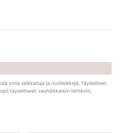
ä omia seikkailuja ja roolileikkejä. Täydellinen
pii täydellisesti vauhdikkaisiin tehtäviin,