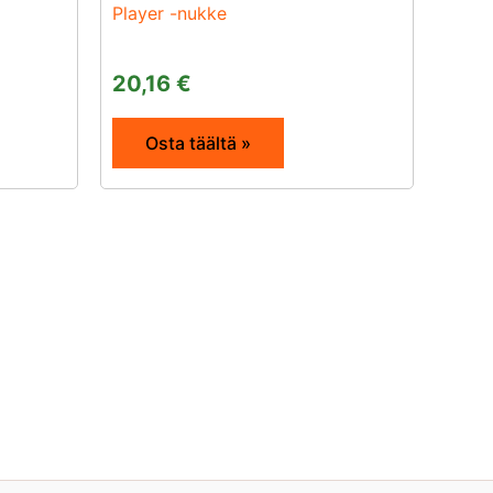
Player -nukke
20,16
€
Osta täältä »