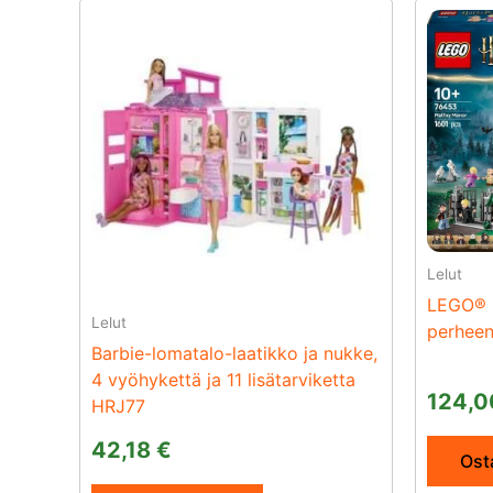
Lelut
LEGO® H
Lelut
perheen
Barbie-lomatalo-laatikko ja nukke,
4 vyöhykettä ja 11 lisätarviketta
124,
HRJ77
42,18
€
Osta