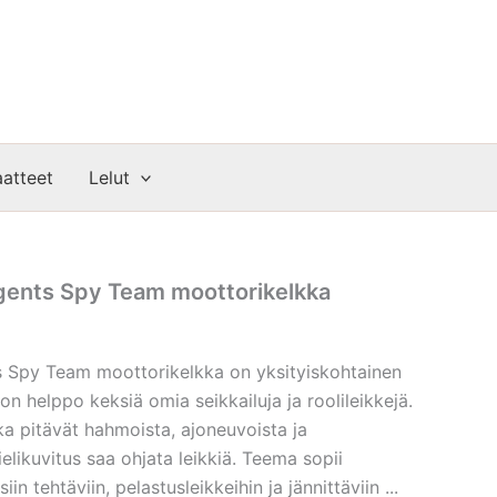
atteet
Lelut
gents Spy Team moottorikelkka
s Spy Team moottorikelkka on yksityiskohtainen
a on helppo keksiä omia seikkailuja ja roolileikkejä.
tka pitävät hahmoista, ajoneuvoista ja
ielikuvitus saa ohjata leikkiä. Teema sopii
iin tehtäviin, pelastusleikkeihin ja jännittäviin ...