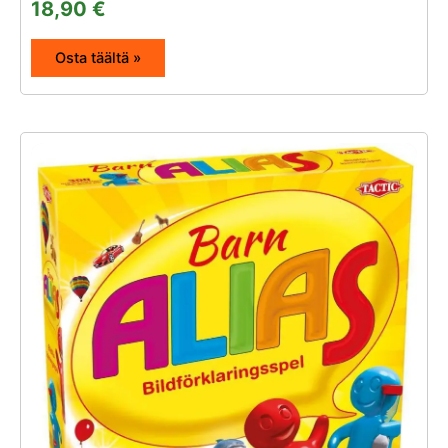
18,90
€
Osta täältä »