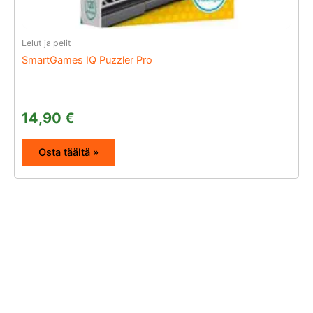
Lelut ja pelit
SmartGames IQ Puzzler Pro
14,90
€
Osta täältä »