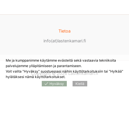
Tietoa
info(at)lastenkamari.fi
Me ja kumppanimme käytämme evästeitä sekä vastaavia tekniikoita
palvelujemme ylläpitämiseen ja parantamiseen.
Voit valita "Hyväksy" suostuessasi näihin käyttötarkoituksiin tai "Hylkää"
Copyright © 2026 Lastenkamari.fi
hylätäksesi nämä käyttötarkoitukset.
Hyväksy
Kiellä
Products
search
*
Sivustolla on mainoslinkkejä tuotteita myyviin
verkkokauppoihin. Tämän hetken saatavuuden ja hinnan näet