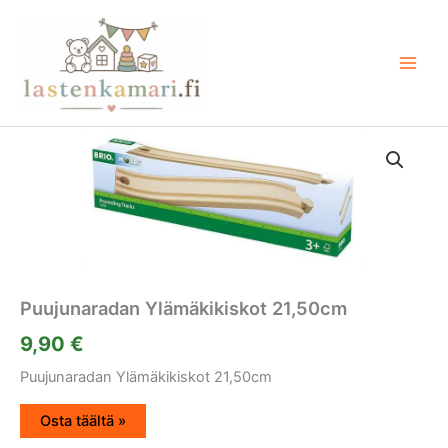
Siirry
sisältöön
Puujunaradan Ylämäkikiskot 21,50cm
9,90
€
Puujunaradan Ylämäkikiskot 21,50cm
Osta täältä »