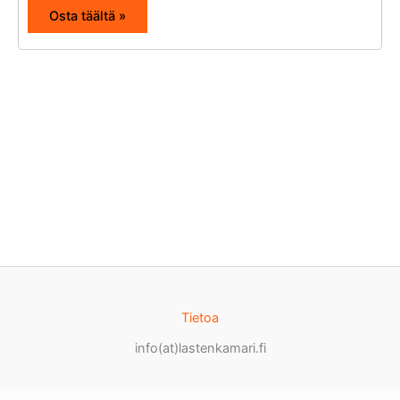
Osta täältä »
Tietoa
info(at)lastenkamari.fi