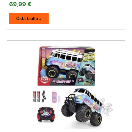
69,99
€
Osta täältä »