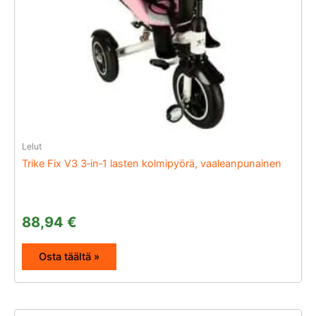
Lelut
Trike Fix V3 3‑in‑1 lasten kolmipyörä, vaaleanpunainen
88,94
€
Osta täältä »