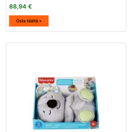
88,94
€
Osta täältä »