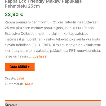
Rappa Eco Friendly Makaw Papukaija
Pehmolelu 25cm
22,90
€
Rappa premium-pehmolintu – 25 cm Tutustu ihastuttavaan
25 cm pituiseen makaw papukaijaan, joka kuuluu Rappa
Exclusive Collection -pehmoleluihin. Korkealaatuiset
materiaalit ja huolellinen käsityö tekevät jokaisesta yksilöstä
elävän näköisen. ECO-FRIENDLY: Lelun täyte on valmistettu
kierrätetyistä materiaaleista, pääasiassa PET-muovipulloista,
ja se on täysin ...
Lue lisää
Osta täältä »
Osasto:
Lelut
Tuotemerkki:
Muut
Kuvaus