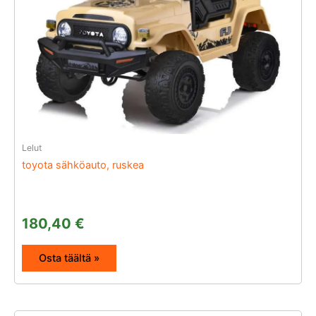
Lelut
toyota sähköauto, ruskea
180,40
€
Osta täältä »