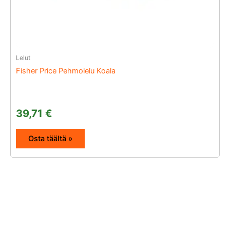
Lelut
Fisher Price Pehmolelu Koala
39,71
€
Osta täältä »