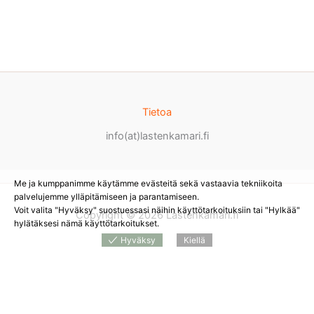
Tietoa
info(at)lastenkamari.fi
Me ja kumppanimme käytämme evästeitä sekä vastaavia tekniikoita
palvelujemme ylläpitämiseen ja parantamiseen.
Voit valita "Hyväksy" suostuessasi näihin käyttötarkoituksiin tai "Hylkää"
Copyright © 2026 Lastenkamari.fi
hylätäksesi nämä käyttötarkoitukset.
Hyväksy
Kiellä
Products
search