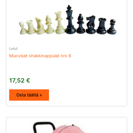
Lelut
Muoviset shakkinappulat nro 6
17,52
€
Osta täältä »