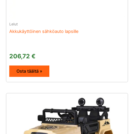
Lelut
Akkukäyttöinen sähköauto lapsille
206,72
€
Osta täältä »