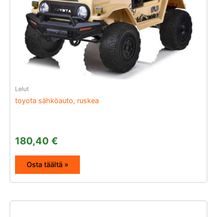
Lelut
toyota sähköauto, ruskea
180,40
€
Osta täältä »