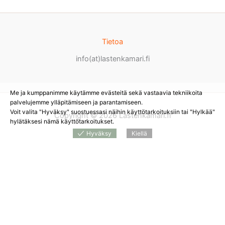
Tietoa
info(at)lastenkamari.fi
Me ja kumppanimme käytämme evästeitä sekä vastaavia tekniikoita
palvelujemme ylläpitämiseen ja parantamiseen.
Voit valita "Hyväksy" suostuessasi näihin käyttötarkoituksiin tai "Hylkää"
Copyright © 2026 Lastenkamari.fi
hylätäksesi nämä käyttötarkoitukset.
Hyväksy
Kiellä
Products
search
*
Sivustolla on mainoslinkkejä tuotteita myyviin
verkkokauppoihin. Tämän hetken saatavuuden ja hinnan näet
tuotetta myyvästä verkkokaupasta.