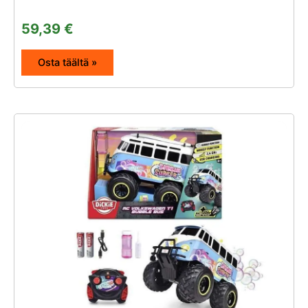
59,39
€
Osta täältä »