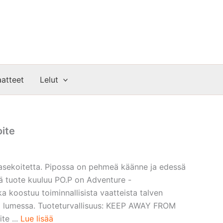
atteet
Lelut
oite
lasekoitetta. Pipossa on pehmeä käänne ja edessä
mä tuote kuuluu PO.P on Adventure -
 koostuu toiminnallisista vaatteista talven
ä ja lumessa. Tuoteturvallisuus: KEEP AWAY FROM
te ...
Lue lisää