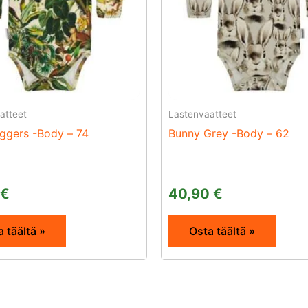
atteet
Lastenvaatteet
ggers -Body – 74
Bunny Grey -Body – 62
€
40,90
€
 täältä »
Osta täältä »