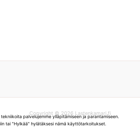
Copyright © 2026 Lastenkamari.fi
kniikoita palvelujemme ylläpitämiseen ja parantamiseen.
iin tai "Hylkää" hylätäksesi nämä käyttötarkoitukset.