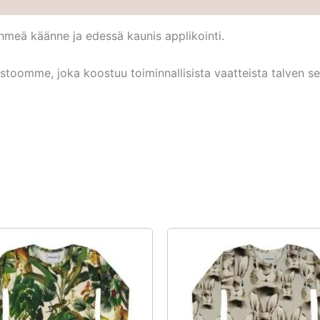
hmeä käänne ja edessä kaunis applikointi.
oomme, joka koostuu toiminnallisista vaatteista talven seik