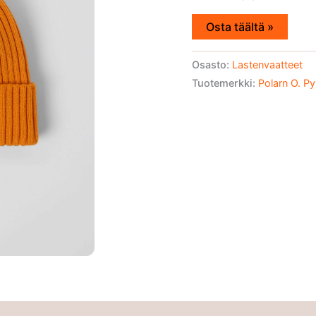
Osta täältä »
Osasto:
Lastenvaatteet
Tuotemerkki:
Polarn O. Py