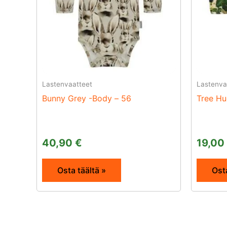
Lastenvaatteet
Lastenva
Bunny Grey -Body – 56
Tree Hu
40,90
€
19,00
Osta täältä »
Osta