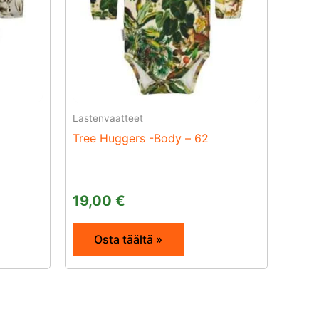
Lastenvaatteet
Tree Huggers -Body – 62
19,00
€
Osta täältä »