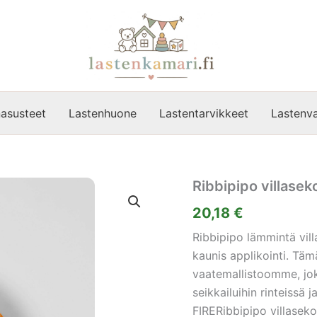
asusteet
Lastenhuone
Lastentarvikkeet
Lastenva
Ribbipipo villasek
20,18
€
Ribbipipo lämmintä vil
kaunis applikointi. Tä
vaatemallistoomme, joka
seikkailuihin rinteiss
FIRERibbipipo villasekoi