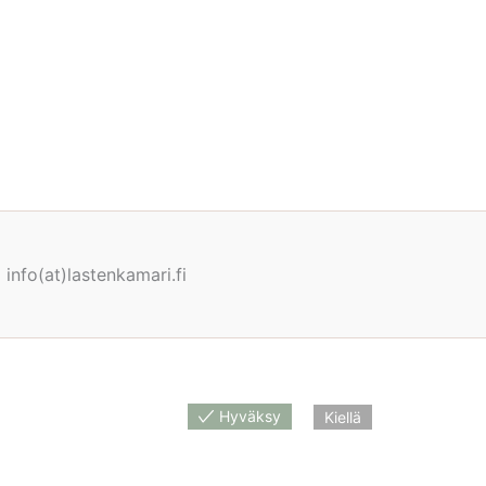
info(at)lastenkamari.fi
Hyväksy
Kiellä