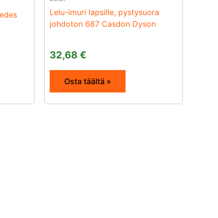
Lelu-imuri lapsille, pystysuora
cedes
johdoton 687 Casdon Dyson
32,68
€
Osta täältä »