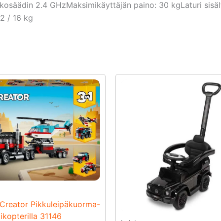
ukosäädin 2.4 GHzMaksimikäyttäjän paino: 30 kgLaturi sisä
2 / 16 kg
reator Pikkuleipäkuorma-
ikopterilla 31146