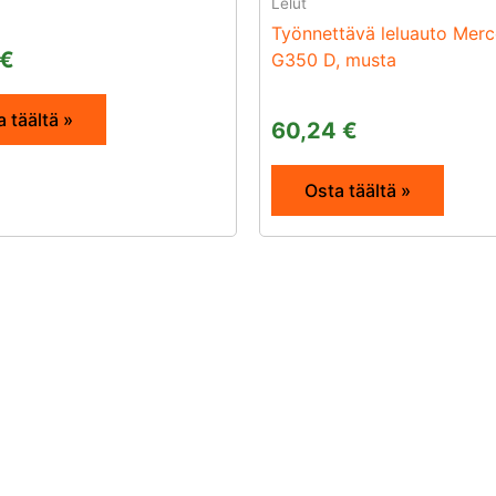
Lelut
Työnnettävä leluauto Mer
€
G350 D, musta
 täältä »
60,24
€
Osta täältä »