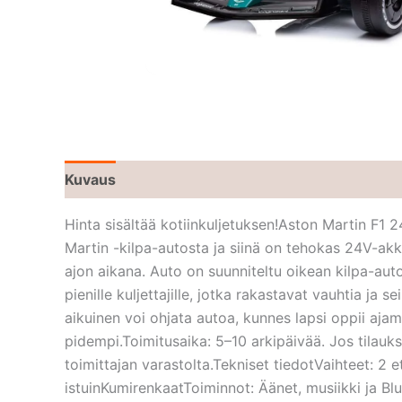
Kuvaus
Hinta sisältää kotiinkuljetuksen!Aston Martin F1 
Martin -kilpa-autosta ja siinä on tehokas 24V-akk
ajon aikana. Auto on suunniteltu oikean kilpa-auton 
pienille kuljettajille, jotka rakastavat vauhtia ja
aikuinen voi ohjata autoa, kunnes lapsi oppii aja
pidempi.Toimitusaika: 5–10 arkipäivää. Jos tilauks
toimittajan varastolta.Tekniset tiedotVaihteet: 
istuinKumirenkaatToiminnot: Äänet, musiikki ja 