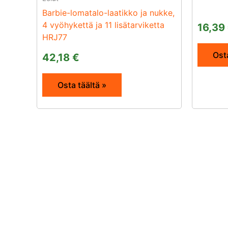
Barbie-lomatalo-laatikko ja nukke,
4 vyöhykettä ja 11 lisätarviketta
16,39
HRJ77
Osta
42,18
€
Osta täältä »