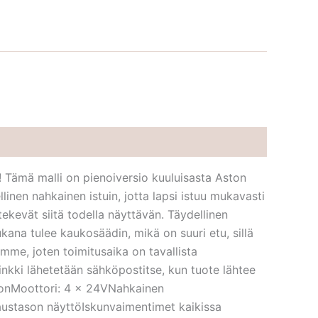
! Tämä malli on pienoiversio kuuluisasta Aston
inen nahkainen istuin, jotta lapsi istuu mukavasti
 tekevät siitä todella näyttävän. Täydellinen
Mukana tulee kaukosäädin, mikä on suuri etu, sillä
mme, joten toimitusaika on tavallista
linkki lähetetään sähköpostitse, kun tuote lähtee
-IonMoottori: 4 × 24VNahkainen
austason näyttöIskunvaimentimet kaikissa