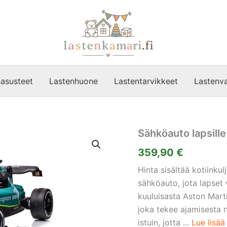
asusteet
Lastenhuone
Lastentarvikkeet
Lastenva
Sähköauto lapsille
359,90
€
Hinta sisältää kotiink
sähköauto, jota lapset 
kuuluisasta Aston Marti
joka tekee ajamisesta 
istuin, jotta ...
Lue lisää