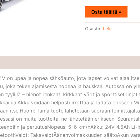
Osta täältä »
Osasto:
Lelut
24V on upea ja nopea sähköauto, jota lapset voivat ajaa itse
u, joka tekee ajamisesta nopeaa ja hauskaa. Autossa on ylell
tyylillä – hienot renkaat, kirkkaat värit ja sporttiset linjat
 seikkailua.Akku voidaan helposti irrottaa ja ladata erikseen.
maan itse.Huom: Tämä tuote lähetetään suoraan toimittajalta
essasi on muita tuotteita, ne lähetetään erikseen. Seuranta
2 eteenpäin ja peruutusNopeus: 5–6 km/hAkku: 24V 4.5Ah Li
BluetoothValot: TakavalotÄänenvoimakkuuden säätöAkun var