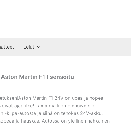
atteet
Lelut
 Aston Martin F1 lisensoitu
uljetuksen!Aston Martin F1 24V on upea ja nopea
voivat ajaa itse! Tämä malli on pienoiversio
n -kilpa-autosta ja siinä on tehokas 24V-akku,
nopeaa ja hauskaa. Autossa on ylellinen nahkainen