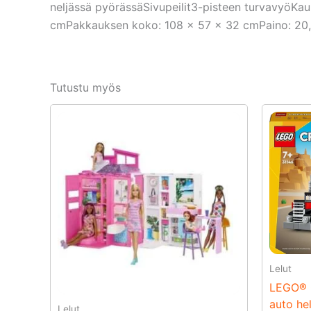
neljässä pyörässäSivupeilit3-pisteen turvavyöKa
cmPakkauksen koko: 108 × 57 × 32 cmPaino: 20,
Tutustu myös
Lelut
LEGO® C
auto hel
Lelut