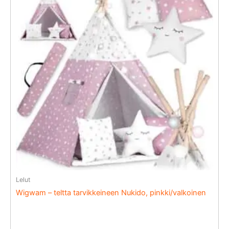
Lelut
Wigwam – teltta tarvikkeineen Nukido, pinkki/valkoinen