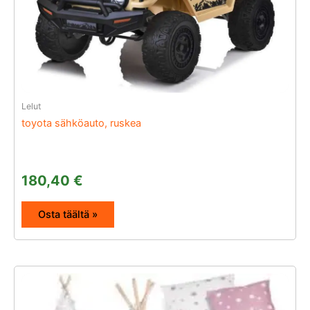
Lelut
toyota sähköauto, ruskea
180,40
€
Osta täältä »