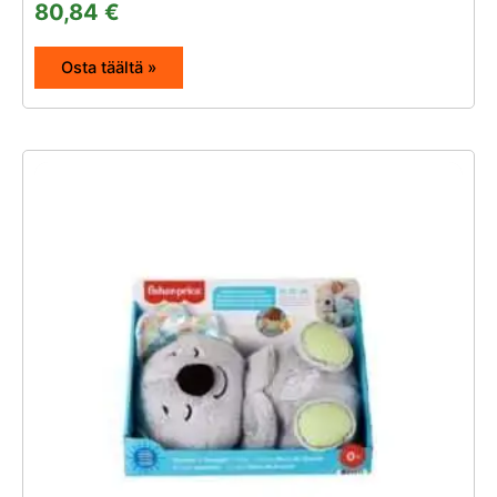
80,84
€
Osta täältä »