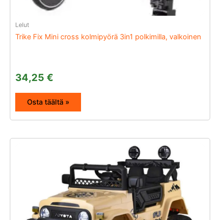
Lelut
Trike Fix Mini cross kolmipyörä 3in1 polkimilla, valkoinen
34,25
€
Osta täältä »