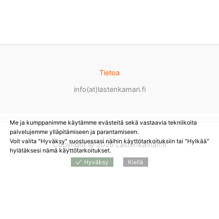
Tietoa
info(at)lastenkamari.fi
Me ja kumppanimme käytämme evästeitä sekä vastaavia tekniikoita
palvelujemme ylläpitämiseen ja parantamiseen.
Voit valita "Hyväksy" suostuessasi näihin käyttötarkoituksiin tai "Hylkää"
Copyright © 2026 Lastenkamari.fi
hylätäksesi nämä käyttötarkoitukset.
Hyväksy
Kiellä
Products
search
*
Sivustolla on mainoslinkkejä tuotteita myyviin