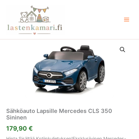
Siirry
sisältöön
Sähköauto Lapsille Mercedes CLS 350
Sininen
179,90
€
Hinta Sisältää Kotiinkuljetuksen!Eksklusiivinen Mercedes-