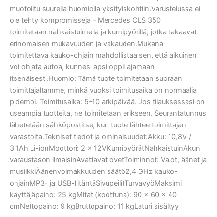
muotoiltu suurella huomiolla yksityiskohtiin.Varustelussa ei
ole tehty kompromisseja – Mercedes CLS 350
toimitetaan nahkaistuimella ja kumipyörillä, jotka takaavat
erinomaisen mukavuuden ja vakauden.Mukana
toimitettava kauko-ohjain mahdollistaa sen, että aikuinen
voi ohjata autoa, kunnes lapsi oppii ajamaan
itsenäisesti.Huomio: Tämä tuote toimitetaan suoraan
toimittajaltamme, minkä vuoksi toimitusaika on normaalia
pidempi. Toimitusaika: 5–10 arkipäivää. Jos tilauksessasi on
useampia tuotteita, ne toimitetaan erikseen. Seurantatunnus
lähetetään sähköpostitse, kun tuote lähtee toimittajan
varastolta.Tekniset tiedot ja ominaisuudet:Akku: 10,8V /
3,1Ah Li-ionMoottori: 2 × 12VKumipyörätNahkaistuinAkun
varaustason ilmaisinAvattavat ovetToiminnot: Valot, äänet ja
musiikkiÄänenvoimakkuuden säätö2,4 GHz kauko-
ohjainMP3- ja USB-liitäntäSivupeilitTurvavyöMaksimi
käyttäjäpaino: 25 kgMitat (koottuna): 90 × 60 × 40
cmNettopaino: 9 kgBruttopaino: 11 kgLaturi sisältyy