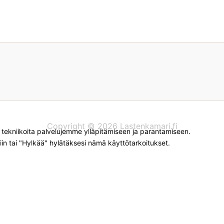
Copyright © 2026 Lastenkamari.fi
kniikoita palvelujemme ylläpitämiseen ja parantamiseen.
iin tai "Hylkää" hylätäksesi nämä käyttötarkoitukset.
myyviin verkkokauppoihin. Tämän hetken saatavuuden ja hin