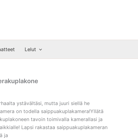
atteet
Lelut
erakuplakone
haalta ystävältäsi, mutta juuri siellä he
 kamera on todella saippuakuplakamera!Yllätä
kuplakoneen tavoin toimivalla kamerallasi ja
 kaikkialle! Lapsi rakastaa saippuakuplakameran
ä ja