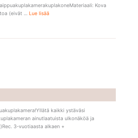
:saippuakuplakamerakuplakoneMateriaali: Kova
oa (eivät ...
Lue lisää
ppuakuplakamera!Yllätä kaikki ystäväsi
akuplakameran ainutlaatuista ulkonäköä ja
y)Rec. 3-vuotiaasta alkaen +