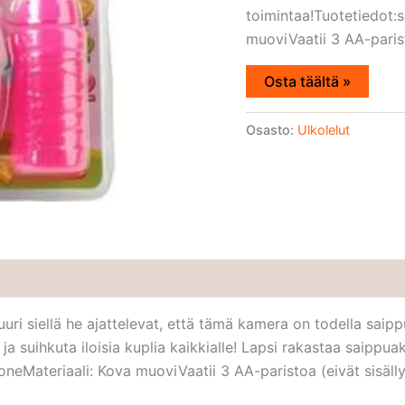
toimintaa!Tuotetiedot
muoviVaatii 3 AA-parist
Osta täältä »
Osasto:
Ulkolelut
juuri siellä he ajattelevat, että tämä kamera on todella sai
ja suihkuta iloisia kuplia kaikkialle! Lapsi rakastaa saippu
eMateriaali: Kova muoviVaatii 3 AA-paristoa (eivät sisäll