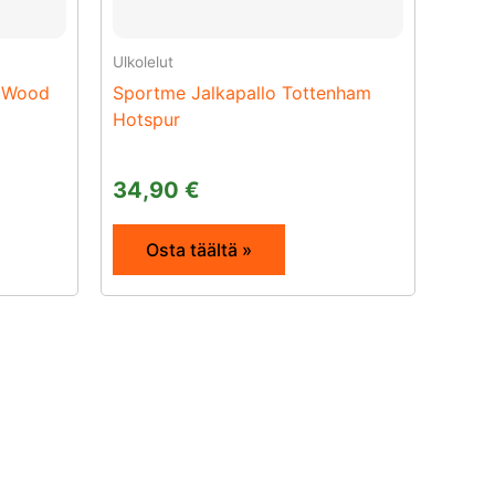
Ulkolelut
l Wood
Sportme Jalkapallo Tottenham
Hotspur
34,90
€
Osta täältä »