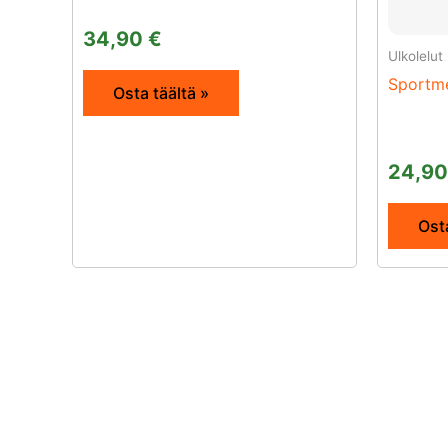
34,90
€
Ulkolelut
Sportm
Osta täältä »
24,9
Osta