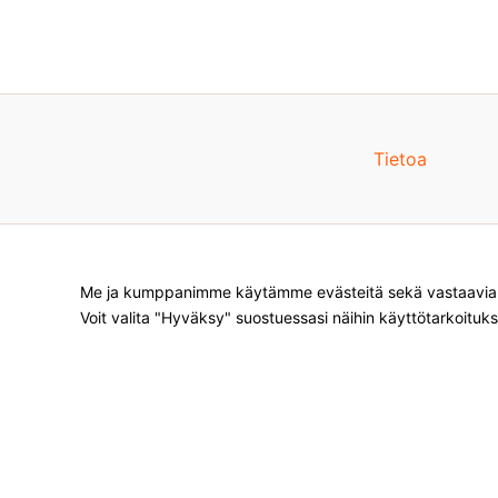
Tietoa
Me ja kumppanimme käytämme evästeitä sekä vastaavia te
Voit valita "Hyväksy" suostuessasi näihin käyttötarkoituks
Products
search
*
Sivustolla on mainoslinkkejä tuotteita 