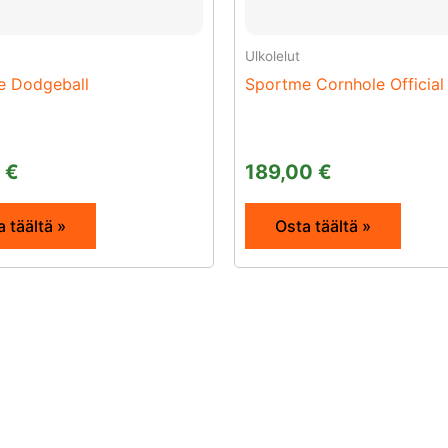
Ulkolelut
e Dodgeball
Sportme Cornhole Officia
0
€
189,00
€
 täältä »
Osta täältä »