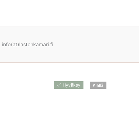
info(at)lastenkamari.fi
Hyväksy
Kiellä
nan näet tuotetta myyvästä verkkokaupasta.