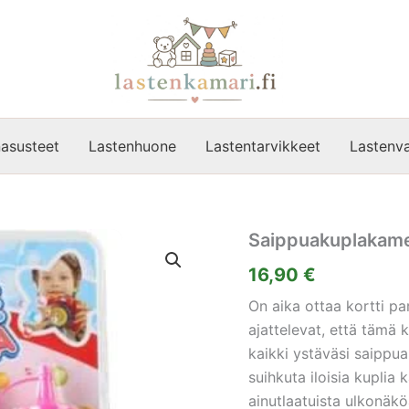
asusteet
Lastenhuone
Lastentarvikkeet
Lastenva
Saippuakuplakam
16,90
€
On aika ottaa kortti par
ajattelevat, että tämä
kaikki ystäväsi saippua
suihkuta iloisia kuplia
ainutlaatuista ulkonäkö