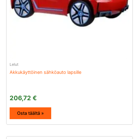
Lelut
Akkukäyttöinen sähköauto lapsille
206,72
€
Osta täältä »