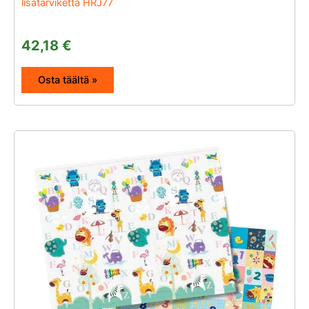
lisätarviketta HRJ77
42,18
€
Osta täältä »