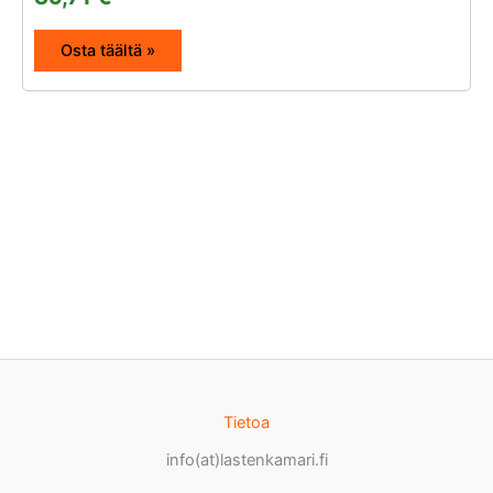
Osta täältä »
Tietoa
info(at)lastenkamari.fi