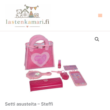
Siirry
sisältöön
Setti asusteita – Steffi