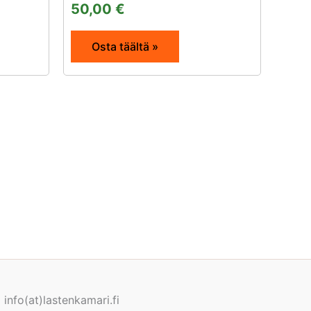
50,00
€
Osta täältä »
info(at)lastenkamari.fi