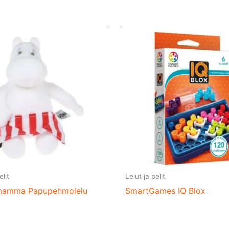
elit
Lelut ja pelit
amma Papupehmolelu
SmartGames IQ Blox