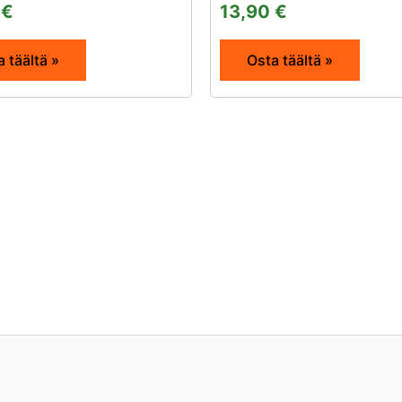
5
€
13,90
€
 täältä »
Osta täältä »