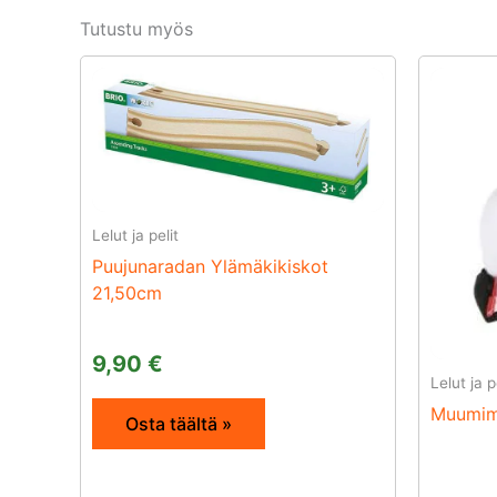
Tutustu myös
Lelut ja pelit
Puujunaradan Ylämäkikiskot
21,50cm
9,90
€
Lelut ja p
Muumim
Osta täältä »