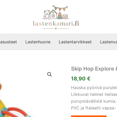
asusteet
Lastenhuone
Lastentarvikkeet
Lastenva
Skip Hop Explore 
18,90
€
Hauska pyörivä purulelu
Liikkuvat helmet helis
puruystävällistä kumia
PVC ja ftalaatti vapaa-