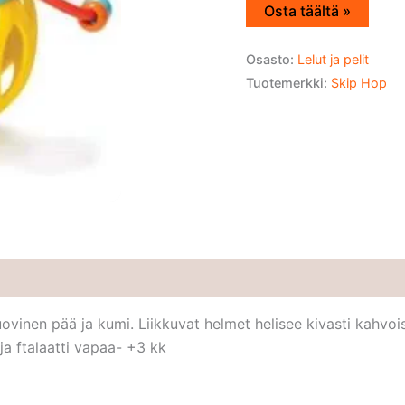
Osta täältä »
Osasto:
Lelut ja pelit
Tuotemerkki:
Skip Hop
uovinen pää ja kumi. Liikkuvat helmet helisee kivasti kahvo
a ftalaatti vapaa- +3 kk