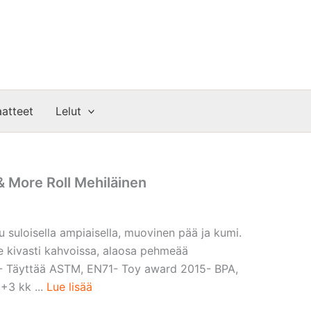
atteet
Lelut
& More Roll Mehiläinen
 suloisella ampiaisella, muovinen pää ja kumi.
ee kivasti kahvoissa, alaosa pehmeää
.- Täyttää ASTM, EN71- Toy award 2015- BPA,
 +3 kk ...
Lue lisää