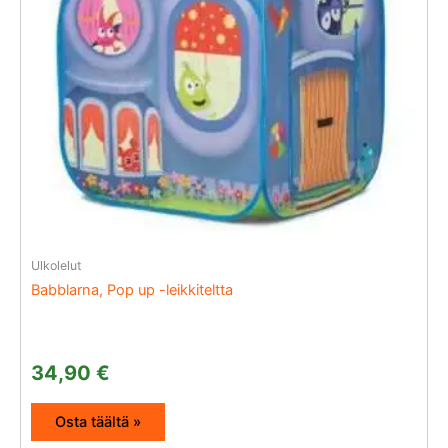
Ulkolelut
Babblarna, Pop up -leikkiteltta
34,90
€
Osta täältä »