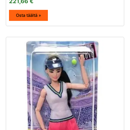
221,66
€
Osta täältä »