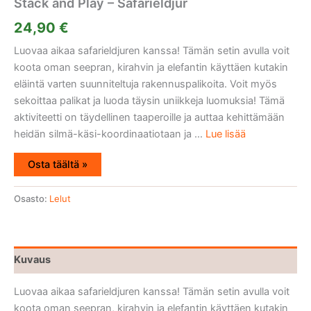
Stack and Play – Safarieldjur
24,90
€
Luovaa aikaa safarieldjuren kanssa! Tämän setin avulla voit
koota oman seepran, kirahvin ja elefantin käyttäen kutakin
eläintä varten suunniteltuja rakennuspalikoita. Voit myös
sekoittaa palikat ja luoda täysin uniikkeja luomuksia! Tämä
aktiviteetti on täydellinen taaperoille ja auttaa kehittämään
heidän silmä-käsi-koordinaatiotaan ja ...
Lue lisää
Osta täältä »
Osasto:
Lelut
Kuvaus
Luovaa aikaa safarieldjuren kanssa! Tämän setin avulla voit
koota oman seepran, kirahvin ja elefantin käyttäen kutakin