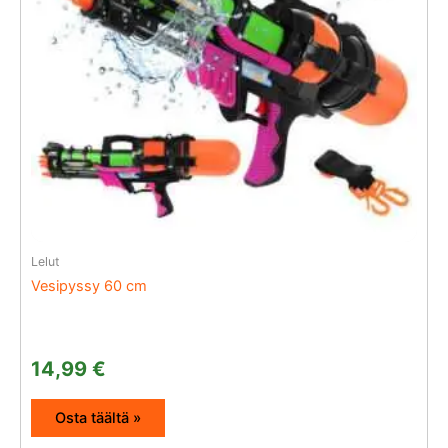
Lelut
Vesipyssy 60 cm
14,99
€
Osta täältä »