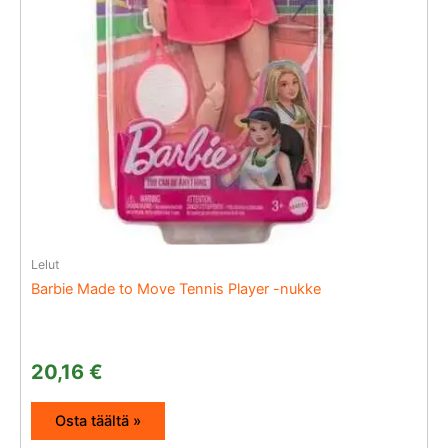
Lelut
Barbie Made to Move Tennis Player -nukke
20,16
€
Osta täältä »