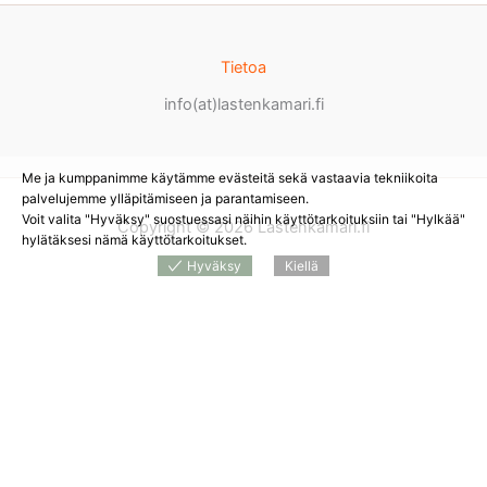
Tietoa
info(at)lastenkamari.fi
Me ja kumppanimme käytämme evästeitä sekä vastaavia tekniikoita
palvelujemme ylläpitämiseen ja parantamiseen.
Voit valita "Hyväksy" suostuessasi näihin käyttötarkoituksiin tai "Hylkää"
Copyright © 2026 Lastenkamari.fi
hylätäksesi nämä käyttötarkoitukset.
Hyväksy
Kiellä
Products
search
*
Sivustolla on mainoslinkkejä tuotteita myyviin
verkkokauppoihin. Tämän hetken saatavuuden ja hinnan näet
tuotetta myyvästä verkkokaupasta.