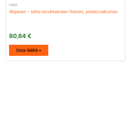
Lelut
Wigwam – teltta tarvikkeineen Nukido, pinkki/valkoinen
80,84
€
Osta täältä »