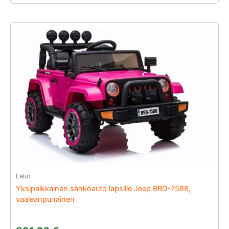
Lelut
Yksipaikkainen sähköauto lapsille Jeep BRD-7588,
vaaleanpunainen