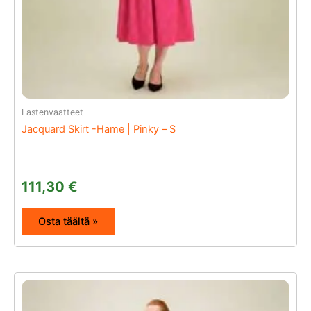
Lastenvaatteet
Jacquard Skirt -Hame | Pinky – S
111,30
€
Osta täältä »