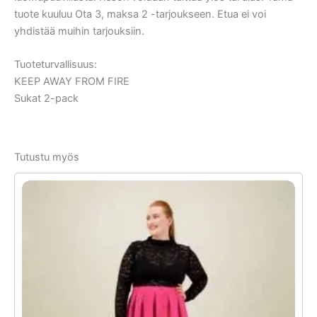
tuote kuuluu Ota 3, maksa 2 -tarjoukseen. Etua ei voi
yhdistää muihin tarjouksiin.
Tuoteturvallisuus:
KEEP AWAY FROM FIRE
Sukat 2-pack
Tutustu myös