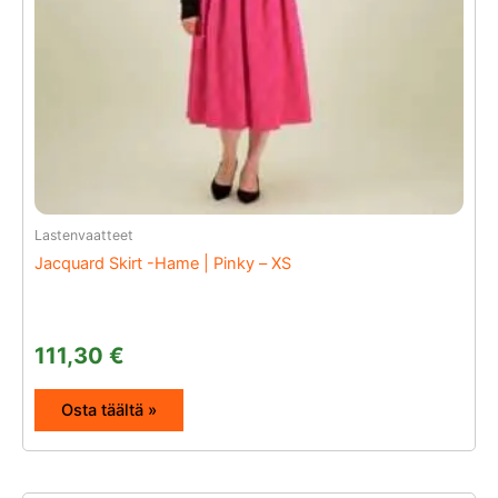
Lastenvaatteet
Jacquard Skirt -Hame | Pinky – XS
111,30
€
Osta täältä »