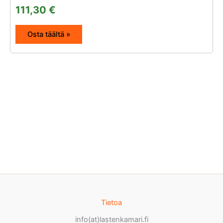
111,30
€
Osta täältä »
Tietoa
info(at)lastenkamari.fi