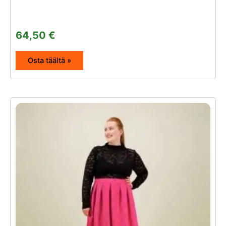
64,50
€
Osta täältä »