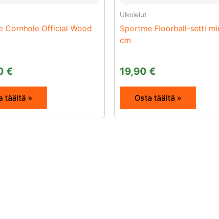
Ulkolelut
 Cornhole Official Wood
Sportme Floorball-setti mi
cm
00
€
19,90
€
 täältä »
Osta täältä »