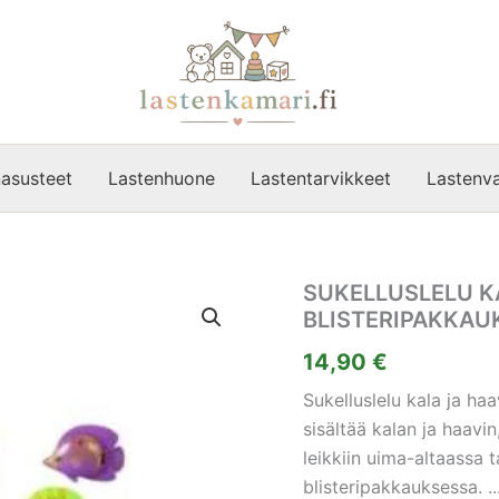
asusteet
Lastenhuone
Lastentarvikkeet
Lastenva
SUKELLUSLELU K
BLISTERIPAKKAU
14,90
€
Sukelluslelu kala ja haa
sisältää kalan ja haavin
leikkiin uima-altaassa
blisteripakkauksessa. ..