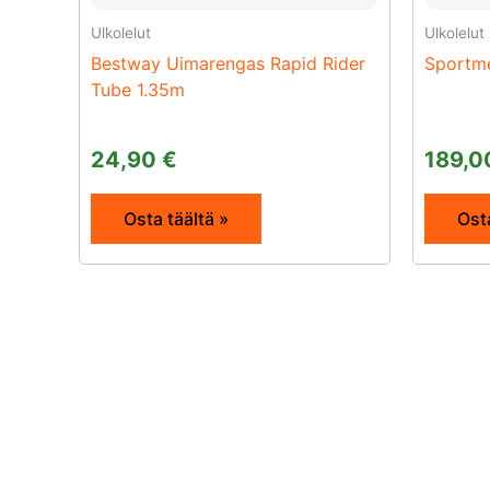
Ulkolelut
Ulkolelut
Bestway Uimarengas Rapid Rider
Sportme
Tube 1.35m
24,90
€
189,
Osta täältä »
Osta