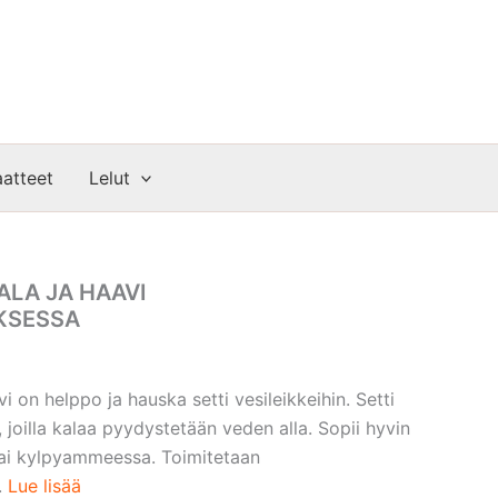
atteet
Lelut
ALA JA HAAVI
KSESSA
vi on helppo ja hauska setti vesileikkeihin. Setti
, joilla kalaa pyydystetään veden alla. Sopii hyvin
 tai kylpyammeessa. Toimitetaan
.
Lue lisää