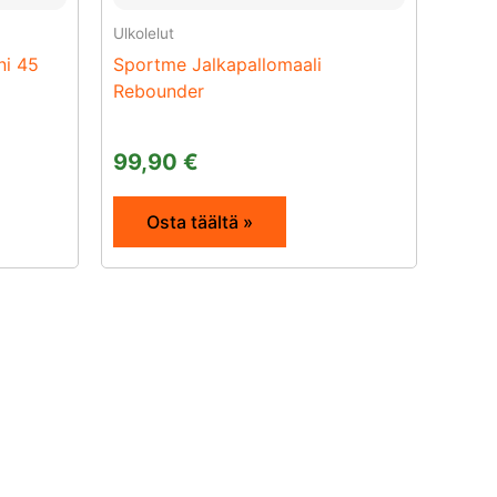
Ulkolelut
ni 45
Sportme Jalkapallomaali
Rebounder
99,90
€
Osta täältä »