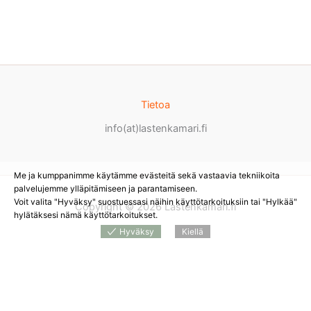
Tietoa
info(at)lastenkamari.fi
Me ja kumppanimme käytämme evästeitä sekä vastaavia tekniikoita
palvelujemme ylläpitämiseen ja parantamiseen.
Voit valita "Hyväksy" suostuessasi näihin käyttötarkoituksiin tai "Hylkää"
Copyright © 2026 Lastenkamari.fi
hylätäksesi nämä käyttötarkoitukset.
Hyväksy
Kiellä
Products
search