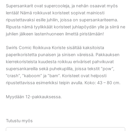
Supersankarit ovat supercooleja, ja nehän osaavat myös
lentää! Nämä roikkuvat koristeet sopivat mainiosti
ripustettavaksi esille juhliin, joissa on supersankariteema.
Ripusta nämä tyylikkäät koristeet juhlapöydän ylle ja siirrä ne
juhlien jälkeen lastenhuoneen ilmettä piristämään!
Swirls Comic Roikkuva Koriste sisältää kaksitoista
paperikoristetta punaisen ja sinisen väreissä. Pakkauksen
kierrekoristeista kuudesta roikkuu eriväriset pahvikuvat
supersankareilla sekä puhekuplilla, joissa tekstit ”pow”,
”crash”, ”kaboom” ja ”bam”. Koristeet ovat helposti
ripustettavissa esimerkiksi teipin avulla. Koko: 43 – 80 cm.
Myydään 12-pakkauksessa.
Tutustu myös