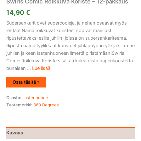
Swirls Comic Roikkuva Koriste – 12-pakkaus
14,90
€
Supersankarit ovat supercooleja, ja nehän osaavat myös
lentää! Nämä roikkuvat koristeet sopivat mainiosti
ripustettavaksi esille juhliin, joissa on supersankariteema.
Ripusta nämä tyylikkäät koristeet juhlapöydän ylle ja siirrä ne
juhlien jälkeen lastenhuoneen ilmettä piristämään!Swirls
Comic Roikkuva Koriste sisältää kaksitoista paperikoristetta
punaisen ...
Lue lisää
Osta täältä »
Osasto:
Lastenhuone
Tuotemerkki:
360 Degrees
Kuvaus