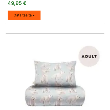
49,95
€
Osta täältä »