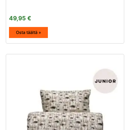
49,95
€
Osta täältä »