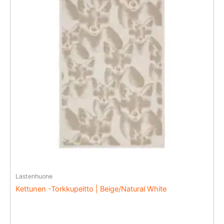
Lastenhuone
Kettunen -Torkkupeitto | Beige/Natural White