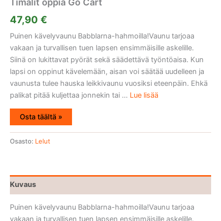
Timalit oppia Go Cart
47,90
€
Puinen kävelyvaunu Babblarna-hahmoilla!Vaunu tarjoaa
vakaan ja turvallisen tuen lapsen ensimmäisille askelille.
Siinä on lukittavat pyörät sekä säädettävä työntöaisa. Kun
lapsi on oppinut kävelemään, aisan voi säätää uudelleen ja
vaunusta tulee hauska leikkivaunu vuosiksi eteenpäin. Ehkä
palikat pitää kuljettaa jonnekin tai ...
Lue lisää
Osta täältä »
Osasto:
Lelut
Kuvaus
Puinen kävelyvaunu Babblarna-hahmoilla!Vaunu tarjoaa
vakaan ja turvallisen tuen lapsen ensimmäisille askelille.