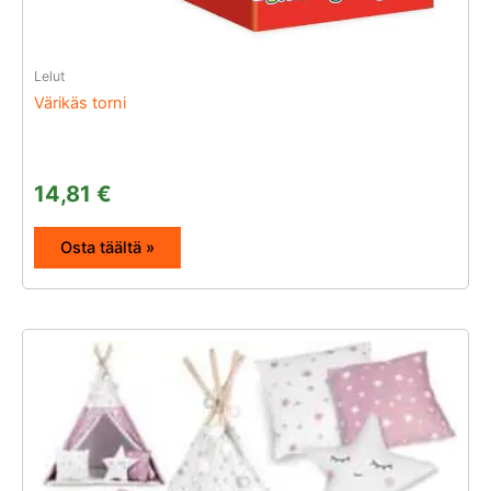
Lelut
Värikäs torni
14,81
€
Osta täältä »