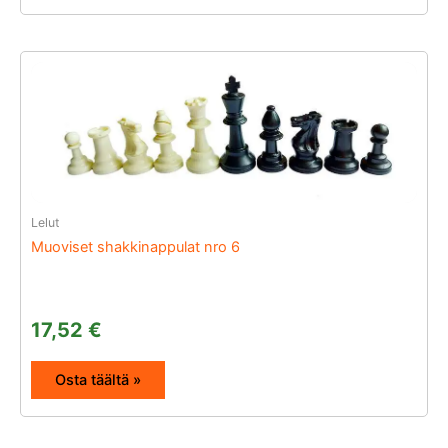
Lelut
Muoviset shakkinappulat nro 6
17,52
€
Osta täältä »