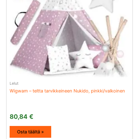
Lelut
Wigwam – teltta tarvikkeineen Nukido, pinkki/valkoinen
80,84
€
Osta täältä »