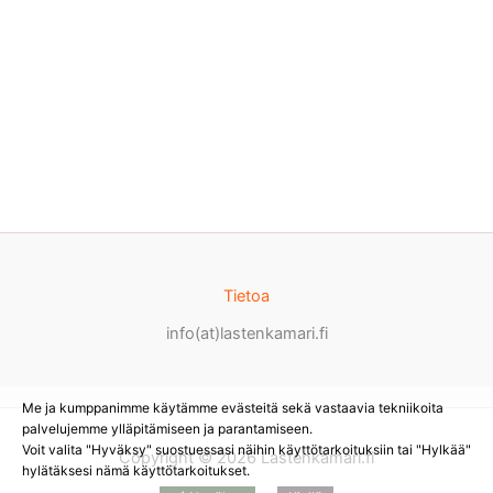
Tietoa
info(at)lastenkamari.fi
Me ja kumppanimme käytämme evästeitä sekä vastaavia tekniikoita
palvelujemme ylläpitämiseen ja parantamiseen.
Voit valita "Hyväksy" suostuessasi näihin käyttötarkoituksiin tai "Hylkää"
Copyright © 2026 Lastenkamari.fi
hylätäksesi nämä käyttötarkoitukset.