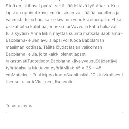
Siinä on lukittavat pyörät sekä säädettävä työntöaisa. Kun
lapsi on oppinut kävelemään, aisan voi säätää uudelleen ja
vaunusta tulee hauska leikkivaunu vuosiksi eteenpäin. Ehkä
palikat pitää kuljettaa jonnekin tai Vovvo ja Faffa haluavat
tulla kyytiin? Anna leikin näyttää suunta matkalla!Babblarna –
Babblarna-lelujen avulla lapsi voi tuoda Babblarnan
maailman kotiinsa. Täältä löydät laajan valikoiman
Babblarna-leluja, joita kaikki pienet lapset
rakastavat!Tuotetiedot:Babblarna kävelyvaunuSäädettävä
työntöaisa ja lukittavat pyörätMitat: 45 × 35 × 48
cmMateriaali: PuuHelppo kootaSuositusikä: 10 kk+Virallisesti
lisensoitu tuoteVirallinen, lisensoitu
Tutustu myös