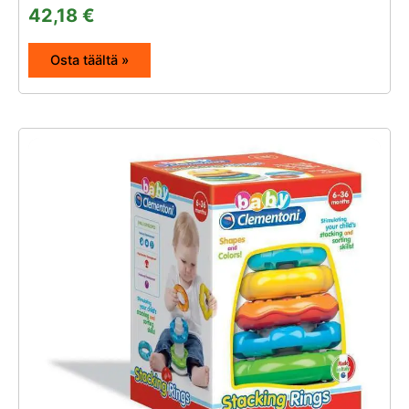
42,18
€
Osta täältä »