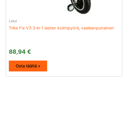
Lelut
Trike Fix V3 3‑in‑1 lasten kolmipyörä, vaaleanpunainen
88,94
€
Osta täältä »