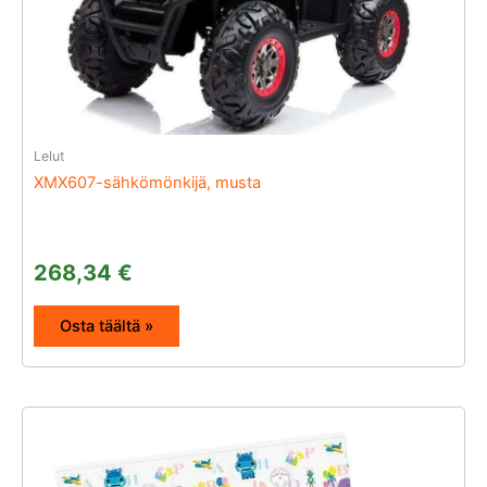
Lelut
XMX607-sähkömönkijä, musta
268,34
€
Osta täältä »