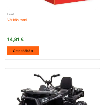
Lelut
Värikäs torni
14,81
€
Osta täältä »