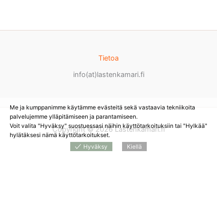
Tietoa
info(at)lastenkamari.fi
Me ja kumppanimme käytämme evästeitä sekä vastaavia tekniikoita
palvelujemme ylläpitämiseen ja parantamiseen.
Voit valita "Hyväksy" suostuessasi näihin käyttötarkoituksiin tai "Hylkää"
Copyright © 2026 Lastenkamari.fi
hylätäksesi nämä käyttötarkoitukset.
Hyväksy
Kiellä
Products
search
*
Sivustolla on mainoslinkkejä tuotteita myyviin
verkkokauppoihin. Tämän hetken saatavuuden ja hinnan näet