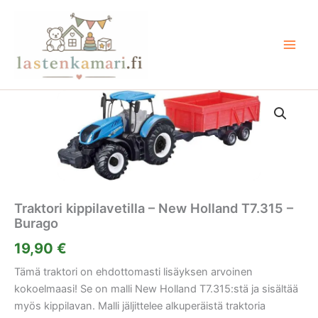
Siirry
sisältöön
Traktori kippilavetilla – New Holland T7.315 –
Burago
19,90
€
Tämä traktori on ehdottomasti lisäyksen arvoinen
kokoelmaasi! Se on malli New Holland T7.315:stä ja sisältää
myös kippilavan. Malli jäljittelee alkuperäistä traktoria