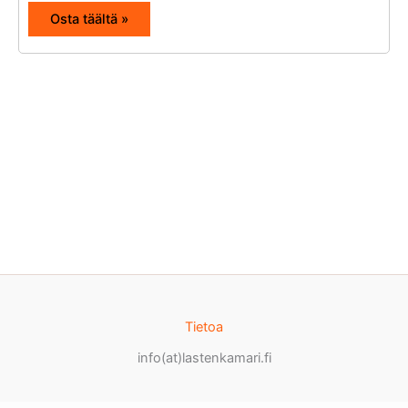
Osta täältä »
Tietoa
info(at)lastenkamari.fi