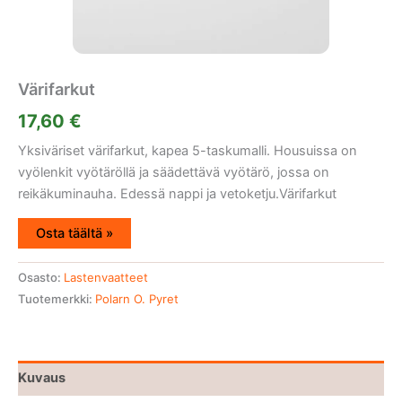
Värifarkut
17,60
€
Yksiväriset värifarkut, kapea 5-taskumalli. Housuissa on
vyölenkit vyötäröllä ja säädettävä vyötärö, jossa on
reikäkuminauha. Edessä nappi ja vetoketju.Värifarkut
Osta täältä »
Osasto:
Lastenvaatteet
Tuotemerkki:
Polarn O. Pyret
Kuvaus