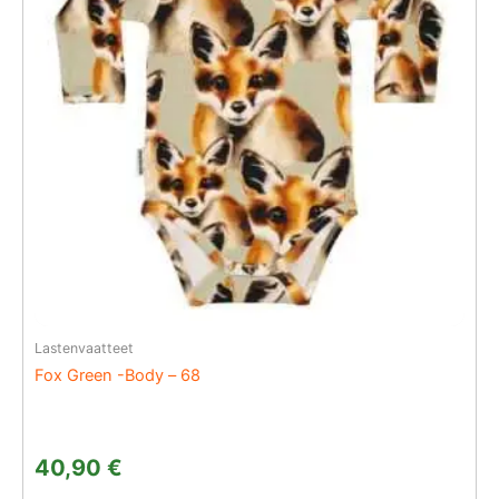
Lastenvaatteet
Fox Green -Body – 68
40,90
€