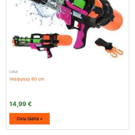
Lelut
Vesipyssy 60 cm
14,99
€
Osta täältä »