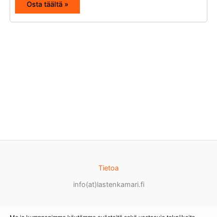
Osta täältä »
Tietoa
info(at)lastenkamari.fi