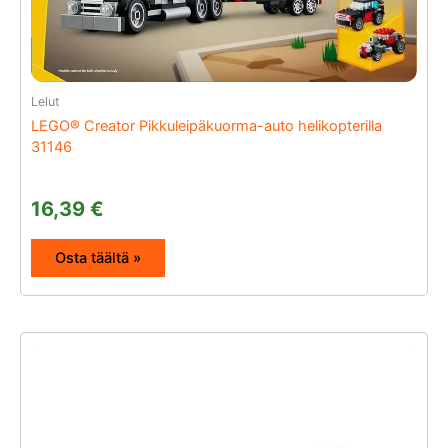
Lelut
LEGO® Creator Pikkuleipäkuorma-auto helikopterilla
31146
16,39
€
Osta täältä »