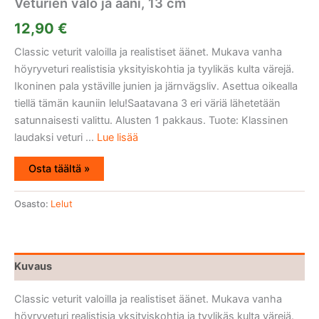
Veturien valo ja ääni, 13 cm
12,90
€
Classic veturit valoilla ja realistiset äänet. Mukava vanha
höyryveturi realistisia yksityiskohtia ja tyylikäs kulta värejä.
Ikoninen pala ystäville junien ja järnvägsliv. Asettua oikealla
tiellä tämän kauniin lelu!Saatavana 3 eri väriä lähetetään
satunnaisesti valittu. Alusten 1 pakkaus. Tuote: Klassinen
laudaksi veturi ...
Lue lisää
Osta täältä »
Osasto:
Lelut
Kuvaus
Classic veturit valoilla ja realistiset äänet. Mukava vanha
höyryveturi realistisia yksityiskohtia ja tyylikäs kulta värejä.