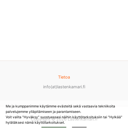
Tietoa
info(at)lastenkamari.fi
Me ja kumppanimme käytämme evästeitä sekä vastaavia tekniikoita
palvelujemme ylläpitämiseen ja parantamiseen.
Voit valita "Hyväksy" suostuessasi näihin käyttötarkoituksiin tai "Hylkää"
Copyright © 2026 Lastenkamari.fi
hylätäksesi nämä käyttötarkoitukset.