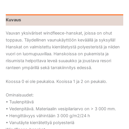
Kuvaus
Vauvan yksiväriset windfleece-hanskat, joissa on ohut
toppaus. Täydellinen vaunukäyttöön keväällä ja syksyllä!
Hanskat on valmistettu kierrätetystä polyesteristä ja niiden
vuori on luomupuuvillaa. Hanskoissa on pukemista ja
riisumista helpottava leveä suuaukko ja joustava resori
ranteen ympärillä sekä tarrakiinnitys edessä.
Koossa 0 ei ole peukaloa. Kooissa 1 ja 2 on peukalo.
Ominaisuudet:
• Tuulenpitävä
• Vedenpitävä. Materiaalin vesipilariarvo on > 3 000 mm.
• Hengittävyys vähintään 3 000 g/m2/24 h
• Vanutäyte kierrätettyä polyesteriä