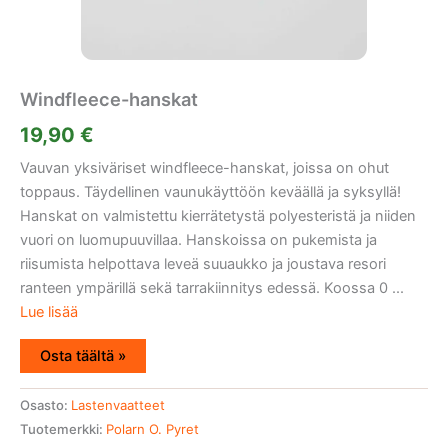
Windfleece-hanskat
19,90
€
Vauvan yksiväriset windfleece-hanskat, joissa on ohut
toppaus. Täydellinen vaunukäyttöön keväällä ja syksyllä!
Hanskat on valmistettu kierrätetystä polyesteristä ja niiden
vuori on luomupuuvillaa. Hanskoissa on pukemista ja
riisumista helpottava leveä suuaukko ja joustava resori
ranteen ympärillä sekä tarrakiinnitys edessä. Koossa 0 ...
Lue lisää
Osta täältä »
Osasto:
Lastenvaatteet
Tuotemerkki:
Polarn O. Pyret