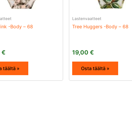
atteet
Lastenvaatteet
ink -Body – 68
Tree Huggers -Body – 68
0
€
19,00
€
 täältä »
Osta täältä »