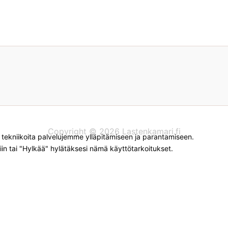
Copyright © 2026 Lastenkamari.fi
kniikoita palvelujemme ylläpitämiseen ja parantamiseen.
iin tai "Hylkää" hylätäksesi nämä käyttötarkoitukset.
myyviin verkkokauppoihin. Tämän hetken saatavuuden ja hin