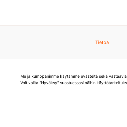
Tietoa
Me ja kumppanimme käytämme evästeitä sekä vastaavia te
Voit valita "Hyväksy" suostuessasi näihin käyttötarkoituks
Products
search
*
Sivustolla on mainoslinkkejä tuotteita 