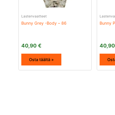
Lastenvaatteet
Lastenva
Bunny Grey -Body – 86
Bunny P
40,90
€
40,9
Osta täältä »
Osta