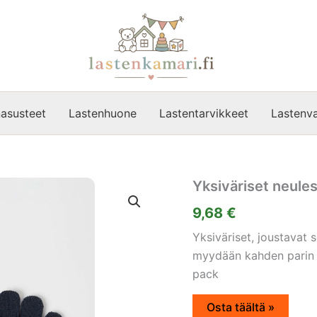
asusteet
Lastenhuone
Lastentarvikkeet
Lastenva
Yksiväriset neule
9,68
€
Yksiväriset, joustavat
myydään kahden parin 
pack
Osta täältä »