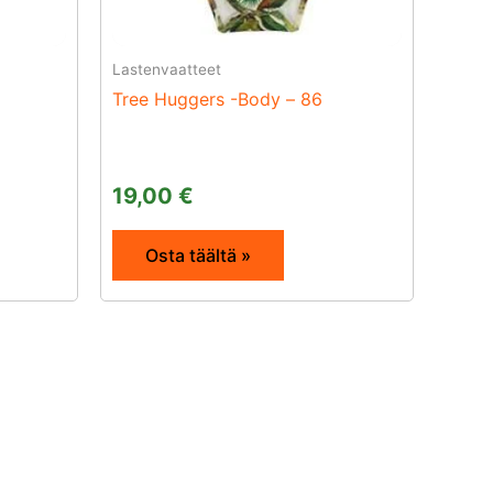
Lastenvaatteet
Tree Huggers -Body – 86
19,00
€
Osta täältä »