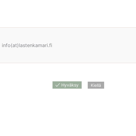
info(at)lastenkamari.fi
Hyväksy
Kiellä
nan näet tuotetta myyvästä verkkokaupasta.