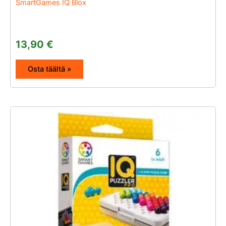
SmartGames IQ Blox
13,90
€
Osta täältä »