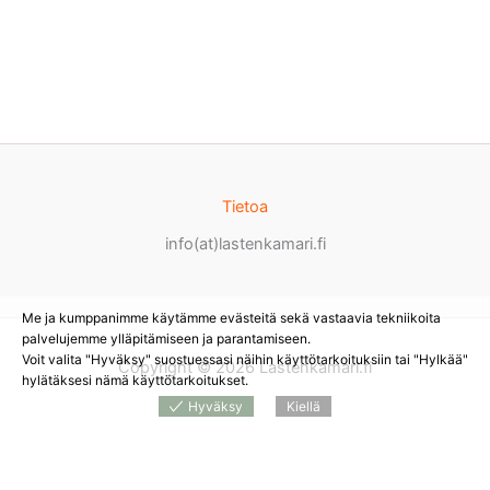
Tietoa
info(at)lastenkamari.fi
Me ja kumppanimme käytämme evästeitä sekä vastaavia tekniikoita
palvelujemme ylläpitämiseen ja parantamiseen.
Voit valita "Hyväksy" suostuessasi näihin käyttötarkoituksiin tai "Hylkää"
Copyright © 2026 Lastenkamari.fi
hylätäksesi nämä käyttötarkoitukset.
Hyväksy
Kiellä
Products
search