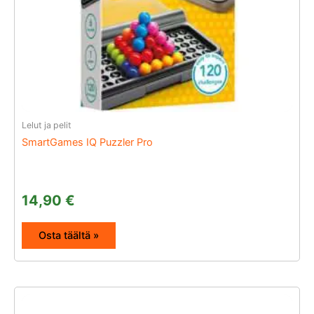
Lelut ja pelit
SmartGames IQ Puzzler Pro
14,90
€
Osta täältä »