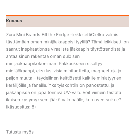
Kuvaus
Zuru Mini Brands Fill the Fridge -leikkisettiOletko valmis
täyttämään oman minijääkaappisi tyylillä? Tämä leikkisetti on
saanut inspiraationsa viraalista jääkaapin täyttötrendistä ja
antaa sinun rakentaa oman suloisen
minijääkaappikokoelman. Pakkaukseen sisältyy
minijääkaappi, eksklusiivisia minituotteita, magneetteja ja
paljon muuta – täydellinen keittiösetti kaikille miniatyyrien
keräilijöille ja faneille. Yksityiskohtiin on panostettu, ja
jääkaapissa on jopa toimiva UV-valo. Voit viimein testata
ikuisen kysymyksen: jääkö valo päälle, kun oven sulkee?
Ikäsuositus: 8+
Tutustu myös