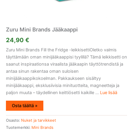
Zuru Mini Brands Jääkaappi
24,90
€
Zuru Mini Brands Fill the Fridge -leikkisettiOletko valmis
täyttämään oman minijääkaappisi tyylillä? Tämä leikkisetti on
saanut inspiraationsa viraalista jääkaapin täyttötrendistä ja
antaa sinun rakentaa oman suloisen
minijääkaappikokoelman. Pakkaukseen sisältyy
minijääkaappi, eksklusiivisia minituotteita, magneetteja ja
paljon muuta – täydellinen keittiösetti kaikille ...
Lue lisää
Osta täältä »
Osasto:
Nuket ja tarvikkeet
Tuotemerkki:
Mini Brands