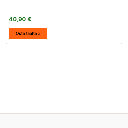
40,90
€
Osta täältä »