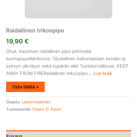
Raidallinen trikoopipo
19,90
€
Ohut, klassinen raidallinen pipo pehmeää
luomupuuvillatrikoota. Täydellinen kaikenlaiseen kevään ja
syksyn ulkoiluun sekä kypärän alle! Tuoteturvallisuus: KEEP
AWAY FROM FIRERaidallinen trikoopipo ...
Lue lisää
Osta täältä »
Osasto:
Lastenvaatteet
Tuotemerkki:
Polarn O. Pyret
Kuvaus