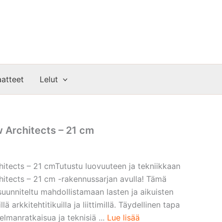
atteet
Lelut
 Architects – 21 cm
tects – 21 cmTutustu luovuuteen ja tekniikkaan
tects – 21 cm -rakennussarjan avulla! Tämä
 suunniteltu mahdollistamaan lasten ja aikuisten
lä arkkitehtitikuilla ja liittimillä. Täydellinen tapa
elmanratkaisua ja teknisiä ...
Lue lisää