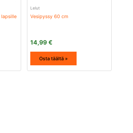
Lelut
lapsille
Vesipyssy 60 cm
14,99
€
Osta täältä »