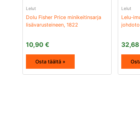
Lelut
Lelut
Dolu Fisher Price minikeitinsarja
Lelu-imu
lisävarusteineen, 1822
johdot
10,90
€
32,6
Osta täältä »
Osta