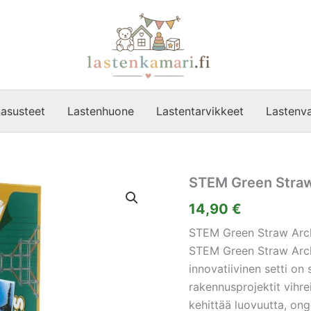
asusteet
Lastenhuone
Lastentarvikkeet
Lastenva
STEM Green Straw
14,90
€
STEM Green Straw Archi
STEM Green Straw Archi
innovatiivinen setti on
rakennusprojektit vihreil
kehittää luovuutta, ong