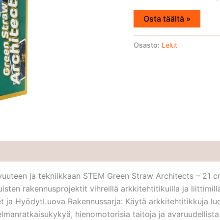
Osta täältä »
Osasto:
Lelut
uuteen ja tekniikkaan STEM Green Straw Architects – 21 cm
sten rakennusprojektit vihreillä arkkitehtitikuilla ja liittimil
t ja HyödytLuova Rakennussarja: Käytä arkkitehtitikkuja lu
lmanratkaisukykyä, hienomotorisia taitoja ja avaruudellist