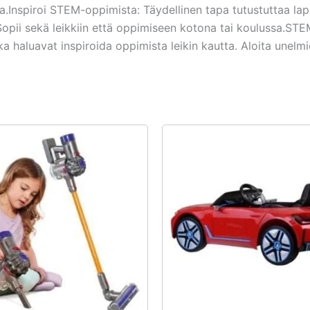
ta.Inspiroi STEM-oppimista: Täydellinen tapa tutustuttaa laps
Sopii sekä leikkiin että oppimiseen kotona tai koulussa.ST
otka haluavat inspiroida oppimista leikin kautta. Aloita unelm