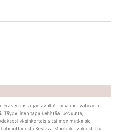
 -rakennussarjan avulla! Tämä innovatiivinen
lä. Täydellinen tapa kehittää luovuutta,
odaksesi yksinkertaisia tai monimutkaisia
a hahmottamista.Kestävä Muotoilu: Valmistettu