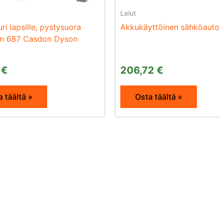
Lelut
ri lapsille, pystysuora
Akkukäyttöinen sähköauto 
on 687 Casdon Dyson
8
€
206,72
€
 täältä »
Osta täältä »