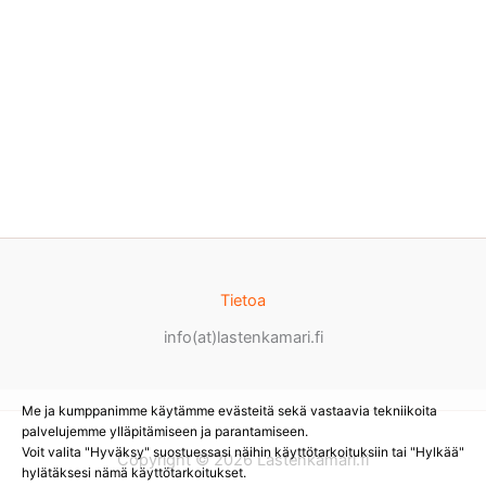
Tietoa
info(at)lastenkamari.fi
Me ja kumppanimme käytämme evästeitä sekä vastaavia tekniikoita
palvelujemme ylläpitämiseen ja parantamiseen.
Voit valita "Hyväksy" suostuessasi näihin käyttötarkoituksiin tai "Hylkää"
Copyright © 2026 Lastenkamari.fi
hylätäksesi nämä käyttötarkoitukset.