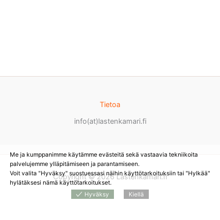
Tietoa
info(at)lastenkamari.fi
Me ja kumppanimme käytämme evästeitä sekä vastaavia tekniikoita
palvelujemme ylläpitämiseen ja parantamiseen.
Voit valita "Hyväksy" suostuessasi näihin käyttötarkoituksiin tai "Hylkää"
Copyright © 2026 Lastenkamari.fi
hylätäksesi nämä käyttötarkoitukset.
Hyväksy
Kiellä
Products