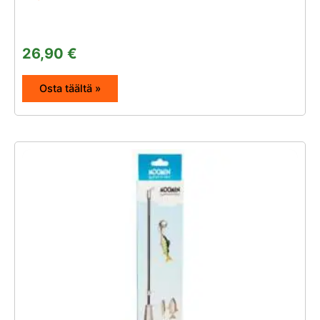
26,90
€
Osta täältä »