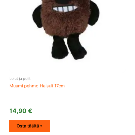
Lelut ja pelit
Muumi pehmo Haisuli 17cm
14,90
€
Osta täältä »