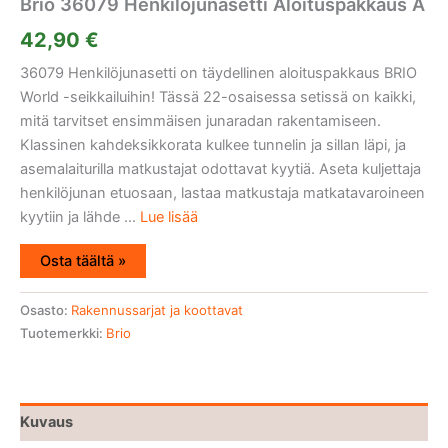
Brio 36079 Henkilöjunasetti Aloituspakkaus A
42,90
€
36079 Henkilöjunasetti on täydellinen aloituspakkaus BRIO
World -seikkailuihin! Tässä 22-osaisessa setissä on kaikki,
mitä tarvitset ensimmäisen junaradan rakentamiseen.
Klassinen kahdeksikkorata kulkee tunnelin ja sillan läpi, ja
asemalaiturilla matkustajat odottavat kyytiä. Aseta kuljettaja
henkilöjunan etuosaan, lastaa matkustaja matkatavaroineen
kyytiin ja lähde ...
Lue lisää
Osta täältä »
Osasto:
Rakennussarjat ja koottavat
Tuotemerkki:
Brio
Kuvaus