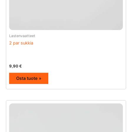
Lastenvaatteet
2 par sukkia
9,90
€
Osta tuote »