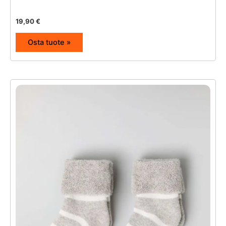
19,90
€
Osta tuote »