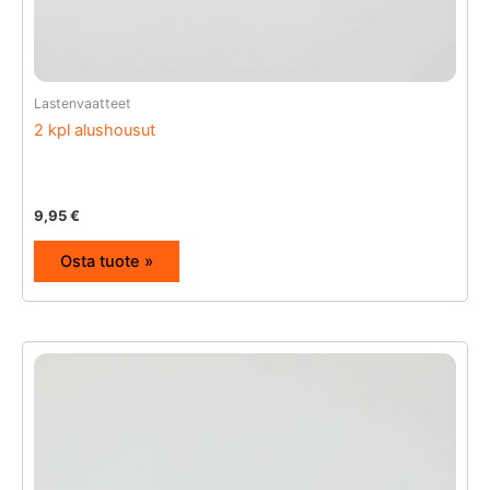
Lastenvaatteet
2 kpl alushousut
9,95
€
Osta tuote »