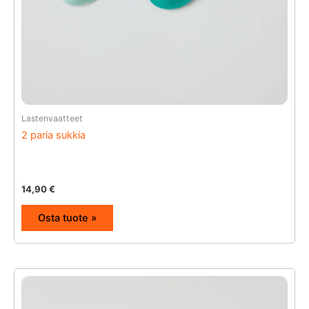
Lastenvaatteet
2 paria sukkia
14,90
€
Osta tuote »