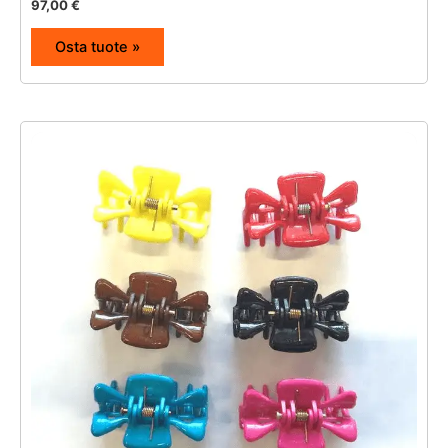
97,00
€
Osta tuote »