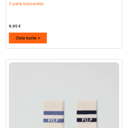
2 paria boksereita
9,95
€
Osta tuote »