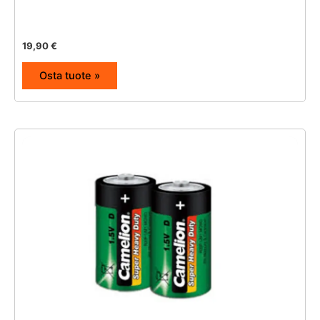
19,90
€
Osta tuote »