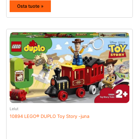
Osta tuote »
Lelut
10894 LEGO® DUPLO Toy Story -juna