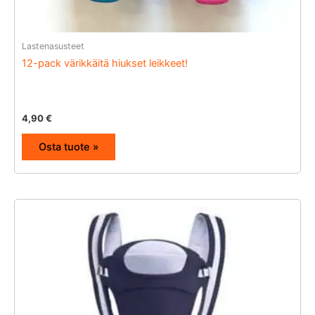
Lastenasusteet
12-pack värikkäitä hiukset leikkeet!
4,90
€
Osta tuote »