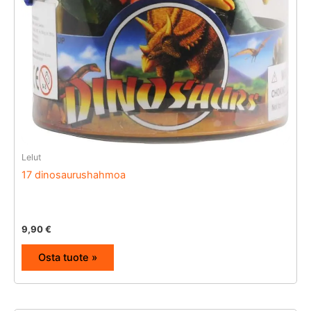
Lelut
17 dinosaurushahmoa
9,90
€
Osta tuote »