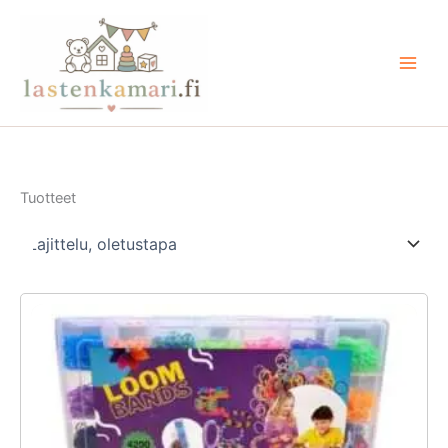
Siirry
sisältöön
Tuotteet