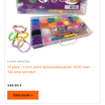
Lasten askartelu
10 pack – Loom band aloituspakkauksen 4200 osat –
Tee oma ranneke!
349,90
€
Osta tuote »