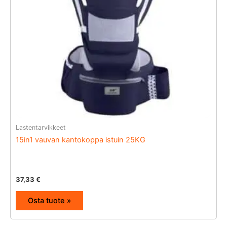
Lastentarvikkeet
15in1 vauvan kantokoppa istuin 25KG
37,33
€
Osta tuote »