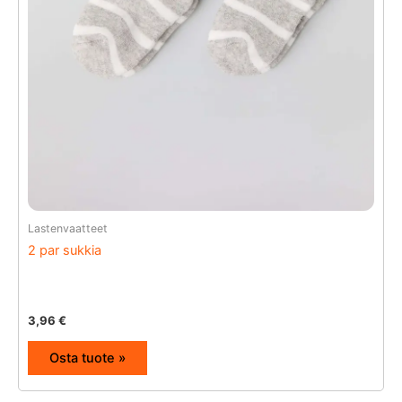
Lastenvaatteet
2 par sukkia
3,96
€
Osta tuote »