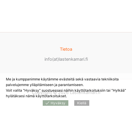
Tietoa
info(at)lastenkamari.fi
Me ja kumppanimme käytämme evästeitä sekä vastaavia tekniikoita
palvelujemme ylläpitämiseen ja parantamiseen.
Voit valita "Hyväksy" suostuessasi näihin käyttötarkoituksiin tai "Hylkää"
Copyright © 2026 Lastenkamari.fi
hylätäksesi nämä käyttötarkoitukset.
Hyväksy
Kiellä
Products
search