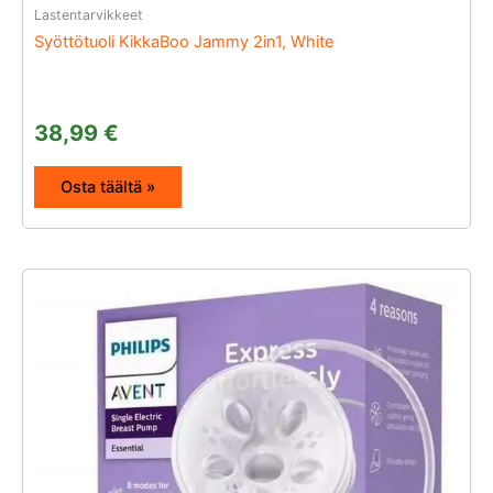
Lastentarvikkeet
Syöttötuoli KikkaBoo Jammy 2in1, White
38,99
€
Osta täältä »