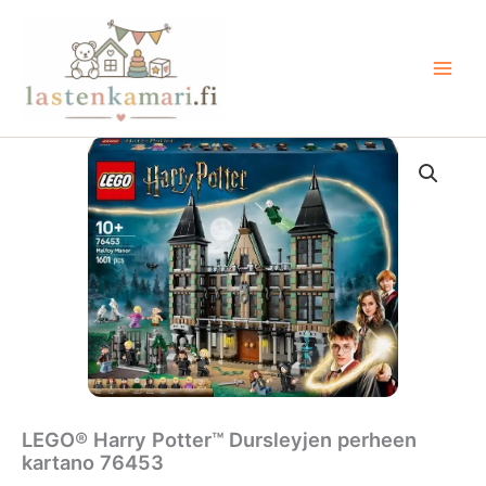
Siirry
sisältöön
LEGO® Harry Potter™ Dursleyjen perheen
kartano 76453