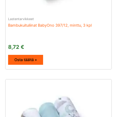
Lastentarvikkeet
Bambukuituliinat BabyOno 397/12, minttu, 3 kpl
8,72
€
Osta täältä »