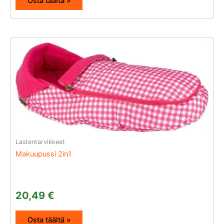
Osta täältä »
Lastentarvikkeet
Makuupussi 2in1
20,49
€
Osta täältä »