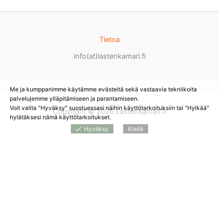
Tietoa
info(at)lastenkamari.fi
Me ja kumppanimme käytämme evästeitä sekä vastaavia tekniikoita
palvelujemme ylläpitämiseen ja parantamiseen.
Voit valita "Hyväksy" suostuessasi näihin käyttötarkoituksiin tai "Hylkää"
Copyright © 2026 Lastenkamari.fi
hylätäksesi nämä käyttötarkoitukset.
Hyväksy
Kiellä
Products
search
*
Sivustolla on mainoslinkkejä tuotteita myyviin
verkkokauppoihin. Tämän hetken saatavuuden ja hinnan näet
tuotetta myyvästä verkkokaupasta.