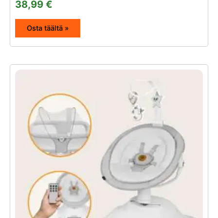
38,99
€
Osta täältä »