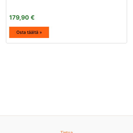
179,90
€
Osta täältä »
Tietoa